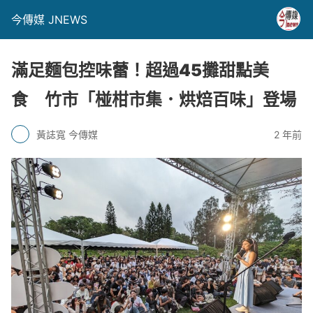
今傳媒 JNEWS
滿足麵包控味蕾！超過45攤甜點美
食 竹市「椪柑市集．烘焙百味」登場
黃誌寬 今傳媒
2 年前