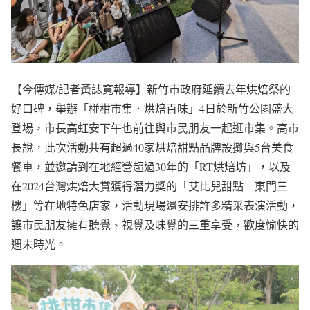
【今傳媒/記者黃誌寬報導】新竹市政府延續去年烘焙祭的
好口碑，舉辦「椪柑市集．烘焙百味」4日於新竹公園盛大
登場，市長高虹安下午也前往與市民朋友一起逛市集。高市
長說，此次活動共有超過40家烘焙甜點品牌設攤與5台美食
餐車，並邀請到在地經營超過30年的「RT烘焙坊」，以及
在2024台灣烘焙大賞獲得潛力獎的「艾比兒甜點—東門三
樓」等在地特色店家，活動現場還安排許多精采表演活動，
讓市民朋友擁有聽覺、視覺及味覺的三重享受，歡度愉快的
週未時光。