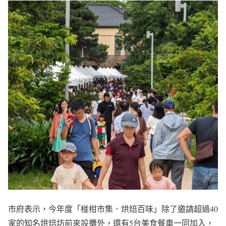
市府表示，今年度「椪柑市集．烘焙百味」除了邀請超過40
家的知名烘焙坊前來設攤外，還有5台美食餐車一同加入，