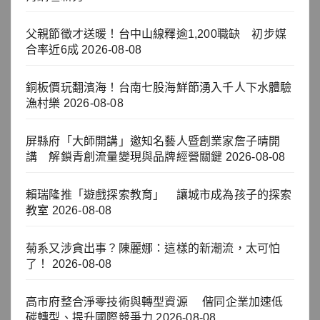
父親節徵才送暖！台中山線釋逾1,200職缺 初步媒
合率近6成
2026-08-08
銅板價玩翻濱海！台南七股海鮮節湧入千人下水體驗
漁村樂
2026-08-08
屏縣府「大師開講」邀知名藝人暨創業家詹子晴開
講 解鎖青創流量變現與品牌經營關鍵
2026-08-08
賴瑞隆推「遊戲探索教育」 讓城市成為孩子的探索
教室
2026-08-08
菊系又涉貪出事？陳麗娜：這樣的新潮流，太可怕
了！
2026-08-08
高市府整合淨零技術與轉型資源 偕同企業加速低
碳轉型、提升國際競爭力
2026-08-08