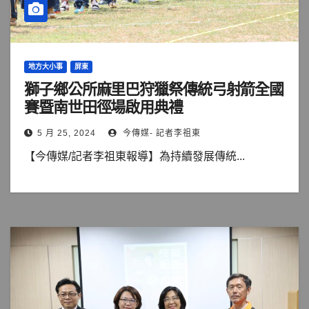
地方大小事
屏東
獅子鄉公所麻里巴狩獵祭傳統弓射箭全國
賽暨南世田徑場啟用典禮
5 月 25, 2024
今傳媒- 記者李祖東
【今傳媒/記者李祖東報導】為持續發展傳統...