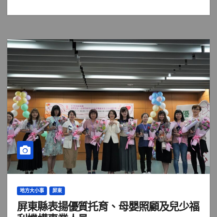
地方大小事
屏東
屏東縣表揚優質托育、母嬰照顧及兒少福