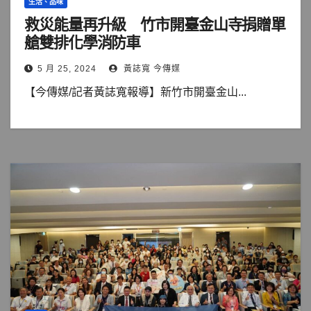
生活、品味
救災能量再升級 竹市開臺金山寺捐贈單
艙雙排化學消防車
5 月 25, 2024
黃誌寬 今傳媒
【今傳媒/記者黃誌寬報導】新竹市開臺金山...