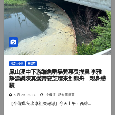
地方大小事
高雄市
鳳山溪中下游端魚群暴斃惡臭撲鼻 李雅
靜建議陳其邁帶安芝環來划龍舟 親身體
驗
5 月 25, 2024
今傳媒- 記者李祖東
【今傳媒/記者李祖東報導】今天上午，高雄...