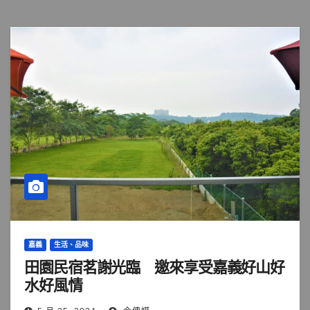
嘉義
生活、品味
田園民宿茗謝光臨 邀來享受嘉義好山好
水好風情