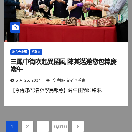
地方大小事
高雄市
三鳳中街吹起異國風 陳其邁邀您包粽慶
端午
5 月 25, 2024
今傳媒- 記者李祖東
【今傳媒/記者蔡學民報導】端午佳節即將來...
文
1
2
...
6,616