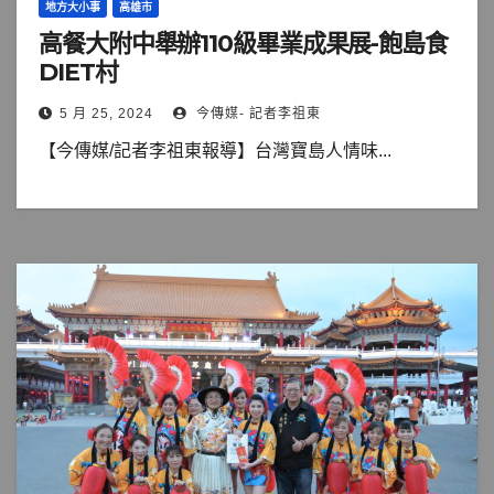
地方大小事
高雄市
高餐大附中舉辦110級畢業成果展-飽島食
DIET村
5 月 25, 2024
今傳媒- 記者李祖東
【今傳媒/記者李祖東報導】台灣寶島人情味...