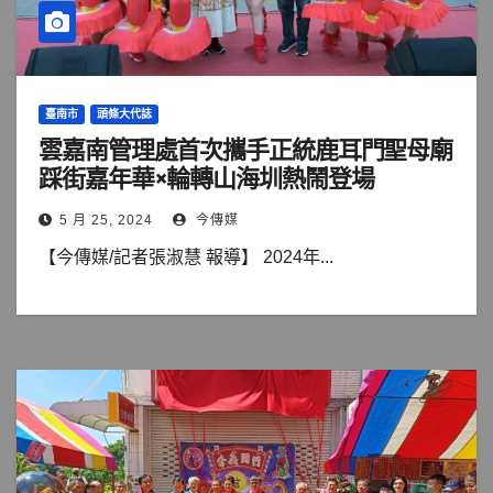
臺南市
頭條大代誌
雲嘉南管理處首次攜手正統鹿耳門聖母廟
踩街嘉年華×輪轉山海圳熱鬧登場
5 月 25, 2024
今傳媒
【今傳媒/記者張淑慧 報導】 2024年...