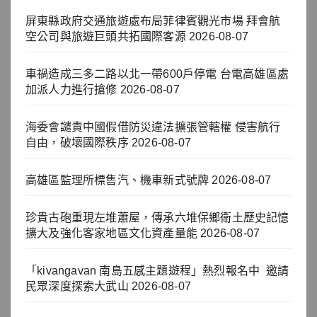
屏東縣政府交通旅遊處布局菲律賓觀光市場 拜會航
空公司與旅遊巨頭共拓國際客源
2026-08-07
車禍造成三多二路以北一帶600戶停電 台電高雄區處
加派人力進行搶修
2026-08-07
海委會譴責中國假借防災違法擴張管轄權 侵害航行
自由，破壞國際秩序
2026-08-07
高雄區監理所標售汽、機車新式號牌
2026-08-07
珍貴古砲重現左堆蕭屋，傳承六堆保鄉衛土歷史記憶
擴大及強化客家地區文化資產量能
2026-08-07
「kivangavan 南島五感主題遊程」熱烈報名中 邀請
民眾深度探索大武山
2026-08-07