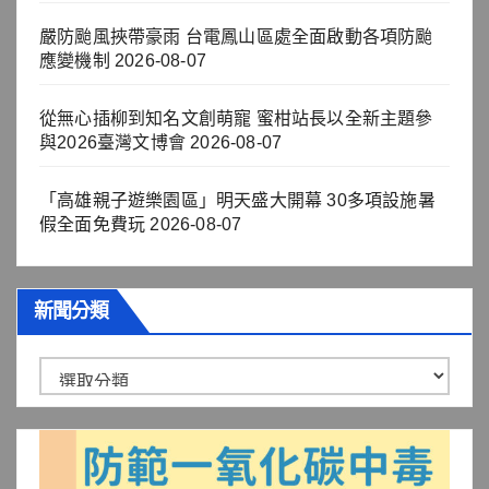
嚴防颱風挾帶豪雨 台電鳳山區處全面啟動各項防颱
應變機制
2026-08-07
從無心插柳到知名文創萌寵 蜜柑站長以全新主題參
與2026臺灣文博會
2026-08-07
「高雄親子遊樂園區」明天盛大開幕 30多項設施暑
假全面免費玩
2026-08-07
新聞分類
新
聞
分
類