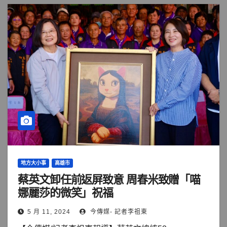
地方大小事
高雄市
蔡英文卸任前返屏致意 周春米致贈「喵
娜麗莎的微笑」祝福
5 月 11, 2024
今傳媒- 記者李祖東