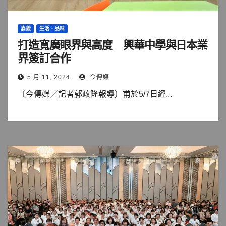
嘉義
生活、品味
打造寬廣眼界與高度 興華中學與日本業
界簽訂合作
5 月 11, 2024
今傳媒
〔今傳媒／記者郭政隆報導〕甫於5/7日經...