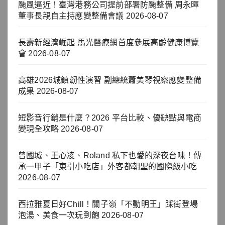
颱風逼近！臺灣港務公司提前部署防颱整備 周永暉
董事長親自主持應變整備會議
2026-08-07
長壽新經濟崛起 馬光醫療網首度參展高齡健康博覽
會
2026-08-07
高雄2026城鎮韌性演習 副總統蕭美琴視察應變整備
成果
2026-08-07
短影音行銷是什麼？2026 平台比較、優缺點與電商
變現全攻略
2026-08-07
曾國城、王心凌、Roland 私下也愛的深夜台味！傳
承一甲子「東引小吃店」外客都朝聖的國際級小吃
2026-08-07
西拉雅夏日好Chill！關子嶺「不動明王」踩街登場
泡湯、美食一次玩到飽
2026-08-07