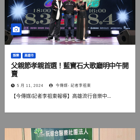
娛樂
高雄市
父親節孝親首選！藍寶石大歌廳明中午開
賣
5 月 11, 2024
今傳媒- 記者李祖東
【今傳媒/記者李祖東報導】高雄流行音樂中...