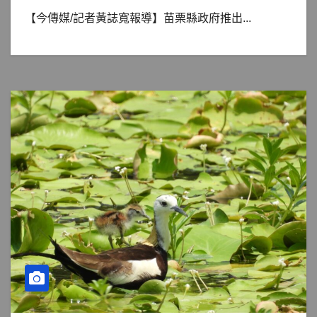
【今傳媒/記者黃誌寬報導】苗栗縣政府推出...