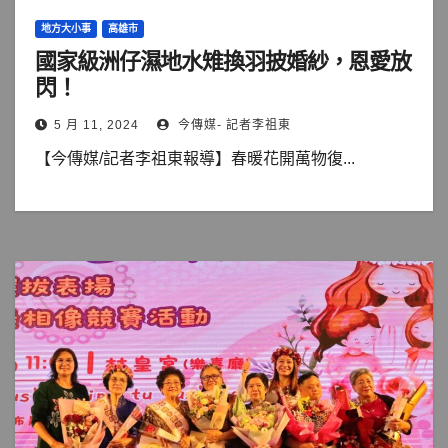
地方大小事
高雄市
國家級洲仔濕地水雉換羽披婚紗，恩愛放
閃！
5 月 11, 2024
今傳媒- 記者李祖東
【今傳媒/記者李祖東報導】春暖花開萬物復...