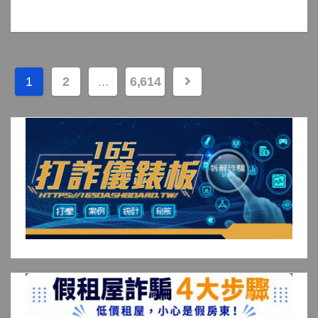
文
1
2
...
6,614
章
分
頁