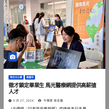
地方大小事
高雄市
徵才鎖定畢業生 馬光醫療網提供高薪搶
人才
5 月 27, 2024
今傳媒 張忠義
〔今傳媒／記者張忠義報導〕疫情後各行各業...