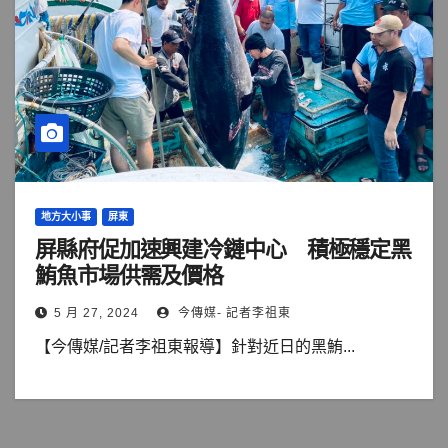
地方大小事
屏東
屏縣府促加速興建冷鏈中心 積極穩定黑
鮪魚市場供需及價格
5 月 27, 2024
今傳媒- 記者李祖東
【今傳媒/記者李祖東報導】針對近日的黑鮪...