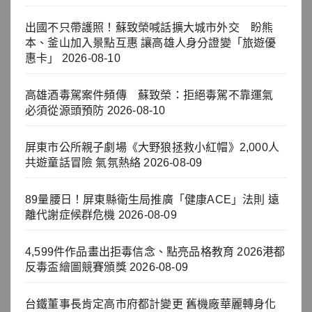
出國不只帶護照！蘇致榮喊話擴大城市外交 盼熊
本、釜山加入景點互惠 讓高雄人身分證變「旅遊優
惠卡」
2026-08-10
高雄酒毒駕案件頻傳 蘇致榮：拒絕毒駕不靠運氣
必須從源頭預防
2026-08-10
屏東市公所親子劇場《大野狼拯救小紅帽》2,000人
共遊童話冒險 氣氛熱絡
2026-08-09
89量腰日！屏東縣衛生局推廣「健康ACE」法則 遠
離代謝症候群危機
2026-08-09
4,599件作品畫出拒毒信念、點亮品格教育 2026港都
反毒盃繪圖競賽頒獎
2026-08-09
台鐵董事長肯定高市府都計變更 舊機廠華麗轉身化