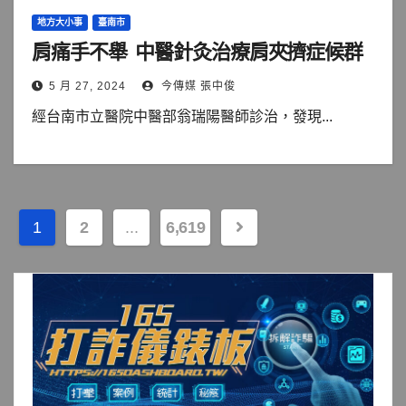
地方大小事
臺南市
肩痛手不舉 中醫針灸治療肩夾擠症候群
5 月 27, 2024
今傳媒 張中俊
經台南市立醫院中醫部翁瑞陽醫師診治，發現...
文
1
2
...
6,619
章
分
頁