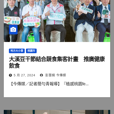
地方大小事
桃園市
大溪豆干節結合蔬食集客計畫 推廣健康
飲食
5 月 27, 2024
彭慧婉 今傳媒
【今傳媒／記者簡勻青報導】『植感桃園fe...