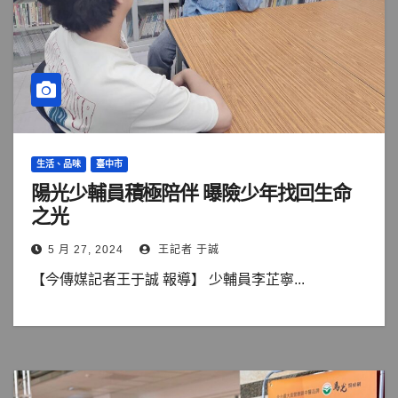
生活、品味
臺中市
陽光少輔員積極陪伴 曝險少年找回生命
之光
5 月 27, 2024
王記者 于誠
【今傳媒記者王于誠 報導】 少輔員李芷寧...