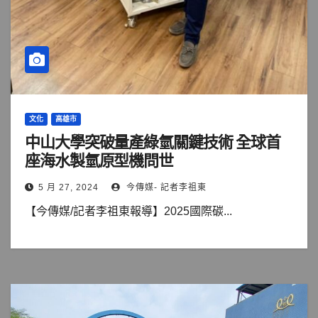
文化
高雄市
中山大學突破量產綠氫關鍵技術 全球首
座海水製氫原型機問世
5 月 27, 2024
今傳媒- 記者李祖東
【今傳媒/記者李祖東報導】2025國際碳...