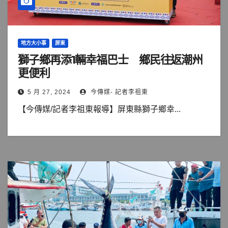
地方大小事
屏東
獅子鄉再添1輛幸福巴士 鄉民往返潮州
更便利
5 月 27, 2024
今傳媒- 記者李祖東
【今傳媒/記者李祖東報導】屏東縣獅子鄉幸...