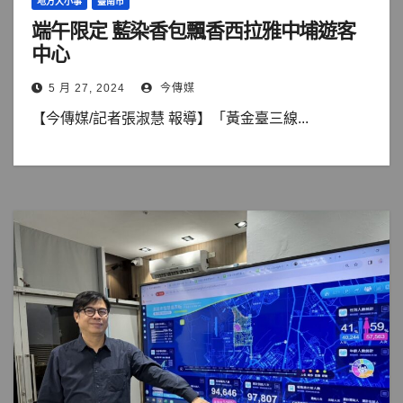
地方大小事
臺南市
端午限定 藍染香包飄香西拉雅中埔遊客
中心
5 月 27, 2024
今傳媒
【今傳媒/記者張淑慧 報導】「黃金臺三線...