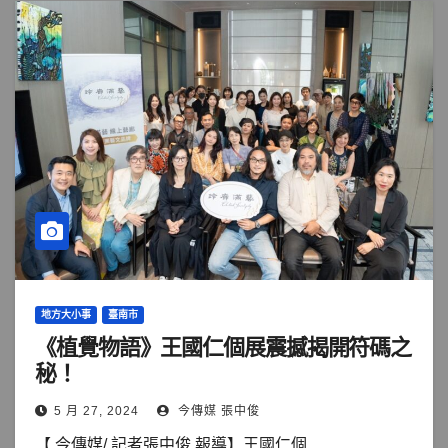
地方大小事
臺南市
《植覺物語》王國仁個展震撼揭開符碼之
秘！
5 月 27, 2024
今傳媒 張中俊
【 今傳媒/ 記者張中俊 報導】王國仁個...