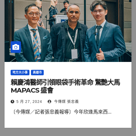
地方大小事
高雄市
賴慶鴻醫師引領眼袋手術革命 驚艷大馬
MAPACS 盛會
5 月 27, 2024
今傳媒 張忠義
〔今傳媒／記者張忠義報導〕今年欣逢馬來西...