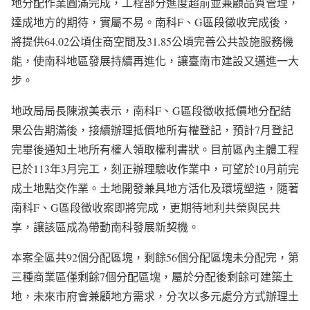
地分配作業圓滿完成，工程部分進度超前並兼顧品質管理，
達成地方的期待，實屬不易。南科F、G區段徵收完成後，
將提供64.02公頃住商空間及31.85公頃完善公共設施服務機
能，使南科地區發展持續再進化，讓臺南市建設又邁進一大
步。
地政局局長陳淑美表示，南科F、G區段徵收抵價地分配結
果公告期滿後，接續辦理抵價地所有權登記，預計7月登記
完畢後通知土地所有權人領取權利書狀。目前區內主體工程
已於113年3月完工，刻正辦理驗收作業中，可望於10月前完
成土地點交作業。土地開發兼具地方活化及環境塑造，隨著
南科F、G區段徵收案即將完成，更期待地利共榮與民共
享，讓該區成為帶動南科發展新契機。
本案全區共92個分配區塊，剩餘56個分配區塊未分配完，第
三種商業區僅剩餘7個分配區塊，屬於分配後剩餘可建築土
地，未來市府會兼顧地方需求，分次以多元處分方式辦理土