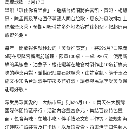
島琉球鄉，5月17日
舉辦「琉住你音樂會」，邀請台語唱將許富凱、黃妃、楊繡
惠、陳孟賢及草屯囝仔等藝人同台尬歌，夏夜海風吹拂加上
璀璨煙火秀，預期可吸引許多外地遊客前往朝聖，掀起屏東
旅遊熱潮。
每年一開放報名就秒殺的「美食推廣宴」，將於6月7日晚間
6時在東隆宮廣場前辦理，限量100桌，一桌5980元，使用新
鮮的黑鮪魚、油魚子、櫻花蝦等在地食材製作出10道新鮮美
味的辦桌菜餚，並搭配紅寶石歌廳秀，由許富凱、龍千玉及
施文彬知名台語歌手帶來多首好歌，讓參與民眾享受美食還
能聽好歌。
深受民眾喜愛的「大鮪市集」則於6月14、15兩天在大鵬灣
國際休閒特區舉行，活動內容豐富多元，集結百家特色攤
商，包含海味、在地小吃、伴手禮及文創手作等，並規劃海
洋趣味拍照裝置及打卡區，以及玖壹壹、蕭秉治等知名藝人