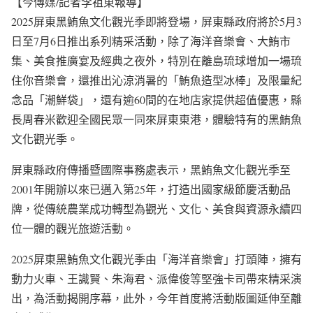
【今傳媒/記者李祖東報導】
2025屏東黑鮪魚文化觀光季即將登場，屏東縣政府將於5月3
日至7月6日推出系列精采活動，除了海洋音樂會、大鮪市
集、美食推廣宴及經典之夜外，特別在離島琉球增加一場琉
住你音樂會，還推出沁涼消暑的「鮪魚造型冰棒」及限量紀
念品「潮鮮袋」，還有逾60間的在地店家提供超值優惠，縣
長周春米歡迎全國民眾一同來屏東東港，體驗特有的黑鮪魚
文化觀光季。
屏東縣政府傳播暨國際事務處表示，黑鮪魚文化觀光季至
2001年開辦以來已邁入第25年，打造出國家級節慶活動品
牌，從傳統農業成功轉型為觀光、文化、美食與資源永續四
位一體的觀光旅遊活動。
2025屏東黑鮪魚文化觀光季由「海洋音樂會」打頭陣，擁有
動力火車、王識賢、朱海君、派偉俊等堅強卡司帶來精采演
出，為活動揭開序幕，此外，今年首度將活動版圖延伸至離