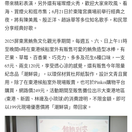
帶來精彩表演，另外還有璀璨煙火秀，歡迎大家來吹風、看
海、賞煙火和逛市集；6月21日於東隆宮廣場前舉行經典之
夜，將有陳美鳳、殷正洋、趙詠華等多位知名歌手，和民眾
分享經典好歌。
2025屏東黑鮪魚文化觀光季期間，每週五、六、日上午11時
至晚間6時在東港候船室外有販售可愛的鮪魚造型冰棒，有
芒果、草莓、百香果、巧克力、多多及花生6種口味，一支
65元、兩支120元，享受透心涼的感覺，還有販售今年限量
紀念品「潮鮮袋」，以環保材質杜邦紙製作，設計文青且實
用，除了在東港候船室外現場販賣，也可於Pinkoi購物平台
購買，網路價249元，活動期間至販售攤位出示大東港地區
(東港、新園、林邊及小琉球)的消費證明，不限金額，即可
以199元現場優惠價將「潮鮮袋」帶回家。