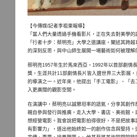
【今傳媒/記者李祖東報導】
「當人們大量透過手機看影片，正在失去對美學的
「行者十步：蔡明亮」大學之道講座，闡述其跨越
的深刻反思，與中山師生展開一場藝術如何被理解
蔡明亮1957年生於馬來西亞，1992年以首部劇
獎，生涯共計11部劇情長片皆入選世界三大影展
的導演之一。近年來，他提出「手工電影」、「去
入更廣闊的觀影空間。
在演講中，蔡明亮以誠懇坦率的語氣，分享其創作
親自參與發行與推廣，走入大學、書店、美術館，
想經營電影。我會說把電影拍得很好，不是把故事
有影響力」，道出他始終如一的創作信念與堅持。