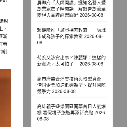
密的
屏縣府「大師開講」邀知名藝人暨
創業家詹子晴開講 解鎖青創流量
變現與品牌經營關鍵
2026-08-08
諾親
上，
賴瑞隆推「遊戲探索教育」 讓城
逐漸
市成為孩子的探索教室
2026-08-
08
在看
的創
菊系又涉貪出事？陳麗娜：這樣的
新潮流，太可怕了！
2026-08-08
高市府整合淨零技術與轉型資源
偕同企業加速低碳轉型、提升國際
競爭力
2026-08-08
高雄親子遊樂園區開幕首日人氣爆
棚 暑假親子旅遊再添新亮點
2026-
08-08