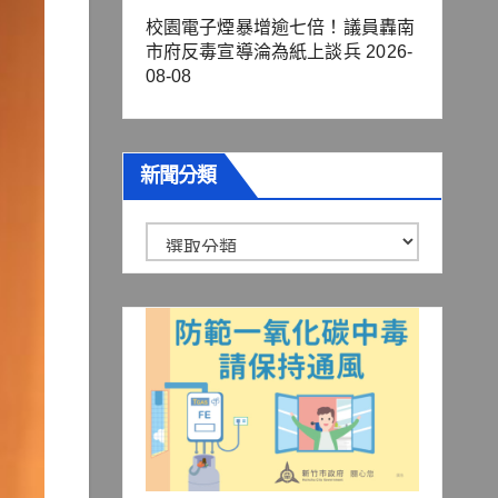
校園電子煙暴增逾七倍！議員轟南
市府反毒宣導淪為紙上談兵
2026-
08-08
新聞分類
新
聞
分
類