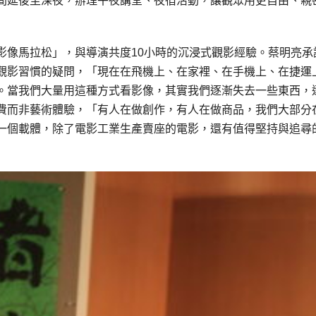
間延後至深夜，辦理午夜講堂、夜宿活動，讓觀眾用更自由、親
影像馬拉松」，與導演共度10小時的沉浸式觀影經驗。蔡明亮承
觀影習慣的疑問，「現在在飛機上、在家裡、在手機上、在捷運
。當我們大量用這種方式看影像，其實我們逐漸失去一些東西，
費而非藝術體驗，「有人在做創作，有人在做商品，我們大部分
一個載體，除了電影工業生產賣座的電影，還有值得堅持與追尋