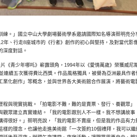
訓練。」國立中山大學劇場藝術學系邀請國際知名導演蔡明亮分
12年、行走8座城市的《行者》創作的初心與堅持，及對當代影
的深度對話。
情長片《青少年哪吒》嶄露頭角，1994年以《愛情萬歲》榮獲威尼
，並連續五次獲得費比西獎。作品風格獨具，被譽為亞洲最具作者
工業化創作」等概念，並與世界各大美術館合作展演，將藝術電
歷程與現實挑戰。「拍電影不難，難的是賣票、發行、養觀眾」
與觀眾建立真實連結。「我的電影跟別人不一樣。我不想講故事
講得很好。」蔡明亮說，「我的電影不賣座，但是我的作品有力
這樣的理念，也讓他走進美術館「一次簽約10個禮拜，我可以繼