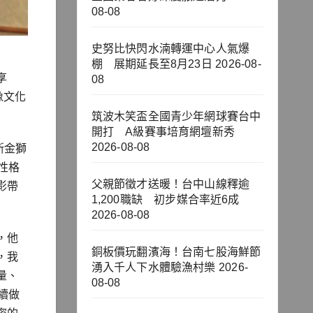
08-08
史努比快閃水湳轉運中心人氣爆
棚 展期延長至8月23日
2026-08-
享
08
像文化
筑波木笑盃全國青少年網球賽台中
開打 A級賽事培育網壇新秀
2026-08-08
斯金獅
性格
父親節徵才送暖！台中山線釋逾
影帶
1,200職缺 初步媒合率近6成
2026-08-08
，他
銅板價玩翻濱海！台南七股海鮮節
，我
湧入千人下水體驗漁村樂
2026-
量、
08-08
續做