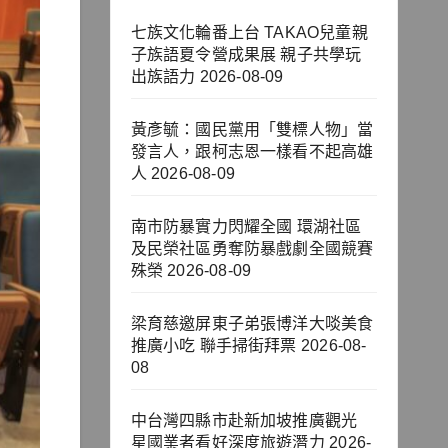
七族文化輪番上台 TAKAO兒童親
子族語夏令營成果展 親子共學玩
出族語力
2026-08-09
黃彥毓：國民黨用「雙標人物」當
發言人，跟柯志恩一樣看不起高雄
人
2026-08-09
南市防暴實力閃耀全國 環湖社區
及民榮社區勇奪防暴戲劇全國競賽
殊榮
2026-08-09
梁育慈邀屏東子弟張博洋大啖美食
推廣小吃 聯手掃街拜票
2026-08-
08
中台灣四縣市赴新加坡推廣觀光
星國業者看好深度旅遊潛力
2026-