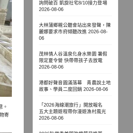
詢問破百 凱旋社宅8/10接力登場
2026-08-06
大林蒲鄉親公聽會站出來發聲，陳
麗娜要求市府傾聽改進
2026-08-
06
茂林情人谷溫泉化身水樂園 暑假
限定夏令營 快帶帶孩子去放電
2026-08-06
港都好聲音圓滿落幕 青農說土地
故事、學員二度回鍋
2026-08-06
「2026海線潮旅行」開放報名
意。
五大主題遊程帶你漫遊漁村風光
物寄
2026-08-06