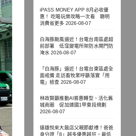
iPASS MONEY APP 8月必收優
惠！ 吃喝玩樂攻略一次看 聰明
消費省更多
2026-08-07
白海豚颱風逼近！台電台南區處超
前部署 低窪變電所架防水閘門防
淹水
2026-08-07
「白海豚」逼近！台電台東區處全
面戒備 走訪畜牧業呼籲落實「用
電」檢查
2026-08-07
林政賢籲推動AI普惠轉型、活化舊
城商圈 促加速國1甲東段規劃
2026-08-07
遠雄悅來大飯店父親節獻禮！爸爸
身分證「8」越多優惠越狂，最低