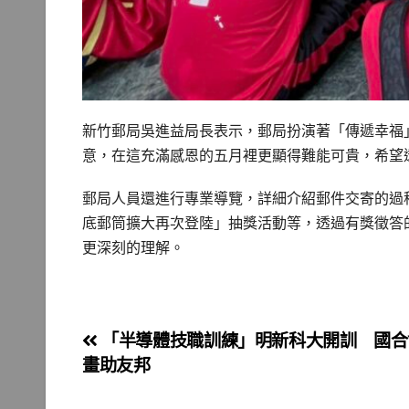
新竹郵局吳進益局長表示，郵局扮演著「傳遞幸福
意，在這充滿感恩的五月裡更顯得難能可貴，希望
郵局人員還進行專業導覽，詳細介紹郵件交寄的過
底郵筒擴大再次登陸」抽獎活動等，透過有獎徵答
更深刻的理解。
文
「半導體技職訓練」明新科大開訓 國合
畫助友邦
章