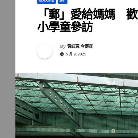
地方大小事
新竹
「郵」愛給媽媽 歡
小學童參訪
By
黃誌寬 今傳媒
5 月 9, 2025