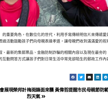
」的重要角色，在數位化的世代，利用手寫傳統明信片來傳遞愛
透過活動鼓勵孩子們向母親表達孝道，讓母親們收到滿滿愛的祝
程、最新的集郵票品、金融防制詐騙的相關內容以及現在最夯的
的互動問答方式讓孩子們對日常生活中常見卻陌生的郵政工作內
會展現榮邦計
梅雨鋒面來襲 黃偉哲提醒市民母親節防
烈天氣