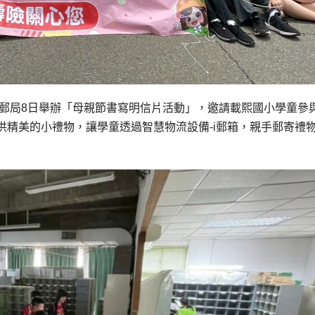
竹郵局8日舉辦「母親節書寫明信片活動」，邀請載熙國小學童參
供精美的小禮物，讓學童透過智慧物流設備-i郵箱，親手郵寄禮