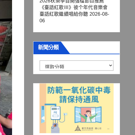
2026秋樂季首開強檔節目推薦
《臺語紅歌Ⅲ》彼个年代音樂會
臺語紅歌繼續唱給你聽
2026-08-
06
新聞分類
新
聞
分
類