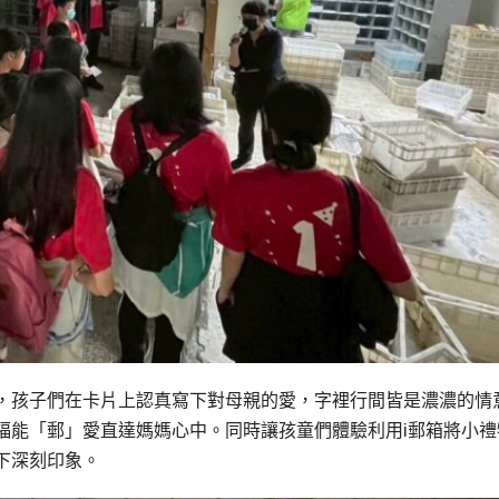
，孩子們在卡片上認真寫下對母親的愛，字裡行間皆是濃濃的情
福能「郵」愛直達媽媽心中。同時讓孩童們體驗利用i郵箱將小禮
下深刻印象。