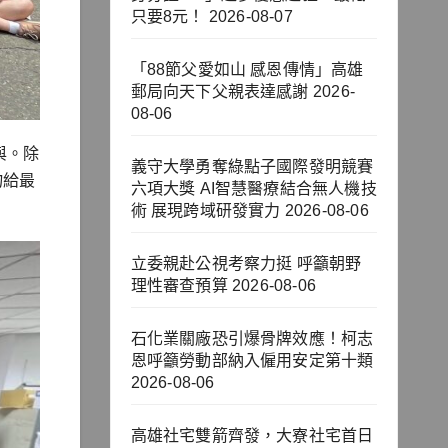
只要8元！
2026-08-07
「88節父愛如山 感恩傳情」高雄
郵局向天下父親表達感謝
2026-
08-06
與。除
義守大學勇奪綠點子國際發明競賽
物給最
六項大獎 AI智慧醫療結合無人機技
術 展現跨域研發實力
2026-08-06
立委親赴公視考察力挺 呼籲朝野
理性審查預算
2026-08-06
石化業關廠恐引爆骨牌效應！柯志
恩呼籲勞動部納入僱用安定第十類
2026-08-06
高雄社宅雙箭齊發，大寮社宅首日