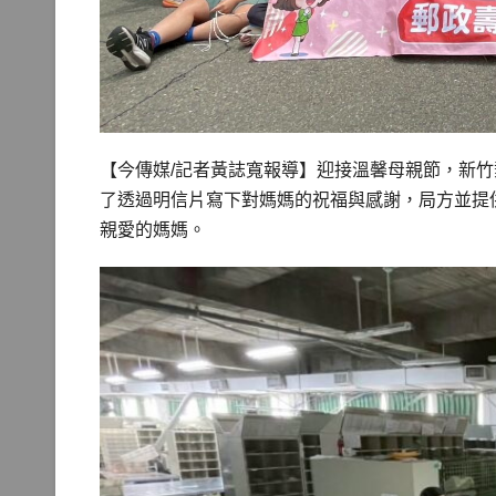
【今傳媒/記者黃誌寬報導】迎接溫馨母親節，新
了透過明信片寫下對媽媽的祝福與感謝，局方並提
親愛的媽媽。