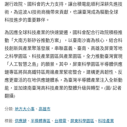
謝行政院、國科會的大力支持，讓台積電能順利深耕先進技
術，為這波AI技術商機帶來貢獻，也讓臺灣成為驅動全球
科技進步的重要夥伴。
為因應全球科技產業的快速變遷，國科會配合行政院積極推
動「大南方新矽谷推動方案」，以臺南沙崙為核心，結合科
技創新與產業聚落發展，串聯嘉義、臺南、高雄及屏東等地
之科學園區、科技產業園區與產業園區，全力推動臺灣實現
「人工智慧之島」的願景。其中，屏東科學園區半導體供應
鏈專區將與高鐵特區周邊產業緊密整合，建構更具韌性、反
應更靈活的在地供應鏈體系，為臺灣半導體產業注入全新動
能，並加速南臺灣高科技產業的整體升級與轉型。(圖/ 記者
翻攝)
分類:
地方大小事
、
高雄市
標籤:
供應鏈
、
半導體專區
、
台積電
、
屏東科學園區
、
科技產業