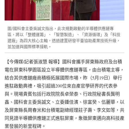
圖/國科會主委吳誠文指出，此次規劃啟動的半導體供應鏈專
區，將以「整體運籌」、「智慧製造」、「資源循環」及「科技
建廠」為四大核心主軸，透過建置研發平臺協助產業技術升級，
並加速與國際標準接軌。
【今傳媒/記者張淑慧 報導】國科會攜手屏東縣政府及台積
電在屏東科學園區設立半導體供應鏈專區，由台積電主導，
結合其供應鏈廠商積極拓展國際市場，昨（5月19日）舉行
進駐啟動典禮，吸引超過200位來自產官學研界的代表參
與。現場貴賓包括行政院院長卓榮泰、行政院秘書長龔明
鑫、國科會主委吳誠文、立委鍾佳濱、徐富癸、伍麗華，以
及屏東縣長周春米和台積電副總經理莊子壽、李文如等，共
同見證半導體供應鏈正式進駐屏東，象徵屏東邁向高科技產
業發展的新里程碑。