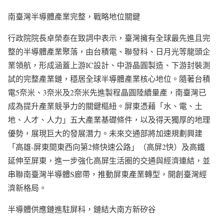
南臺灣半導體產業完整，戰略地位關鍵
行政院院長卓榮泰在致詞中表示，臺灣擁有全球最先進且完
整的半導體產業聚落，由台積電、聯發科、日月光等龍頭企
業領航，形成涵蓋上游IC設計、中游晶圓製造、下游封裝測
試的完整產業鏈，穩居全球半導體產業核心地位。隨著台積
電5奈米、3奈米及2奈米先進製程晶圓陸續量產，南臺灣已
成為提升產業競爭力的關鍵樞紐。屏東憑藉「水、電、土
地、人才、人力」五大產業基礎條件，以及得天獨厚的地理
優勢，展現巨大的發展潛力。未來交通部將加速規劃興建
「高雄-屏東間東西向第2條快速公路」（高屏2快）及高鐵
延伸至屏東，進一步強化高屏生活圈的交通與經濟連結，並
串聯南臺灣半導體S廊帶，推動屏東產業轉型，開創臺灣經
濟新格局。
半導體供應鏈進駐屏科，鏈結大南方新矽谷