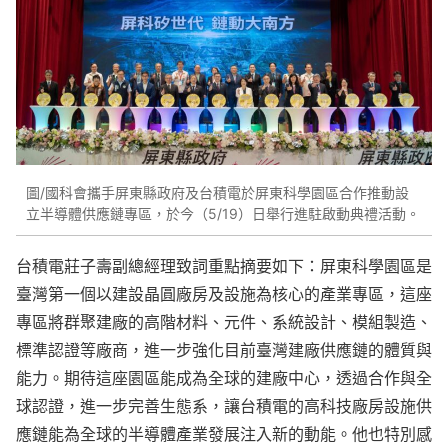
圖/國科會攜手屏東縣政府及台積電於屏東科學園區合作推動設
立半導體供應鏈專區，於今（5/19）日舉行進駐啟動典禮活動。
台積電莊子壽副總經理致詞重點摘要如下：屏東科學園區是
臺灣第一個以建設晶圓廠房及設施為核心的產業專區，這座
專區將群聚建廠的高階材料、元件、系統設計、模組製造、
標準認證等廠商，進一步強化目前臺灣建廠供應鏈的體質與
能力。期待這座園區能成為全球的建廠中心，透過合作與全
球認證，進一步完善生態系，讓台積電的高科技廠房設施供
應鏈能為全球的半導體產業發展注入新的動能。他也特別感