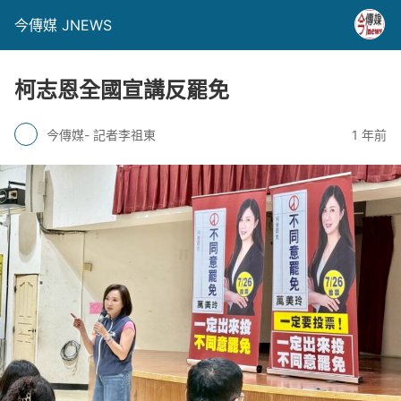
今傳媒 JNEWS
柯志恩全國宣講反罷免
今傳媒- 記者李祖東
1 年前