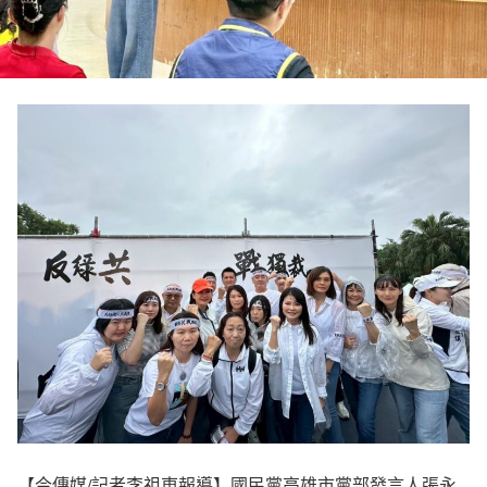
【今傳媒/記者李祖東報導】國民黨高雄市黨部發言人張永