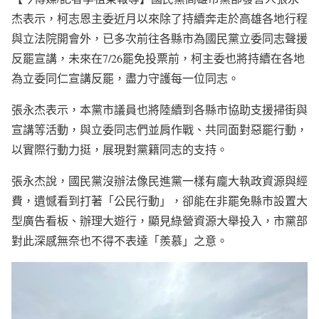
杰表示，柯志恩主委近月以來除了持續奔走於高雄各地行程
與立法院開會外，已多次前往各縣市為國民黨立委同志聲援
反罷宣講，未來在7/26罷免投票前，柯主委也將持續在各地
為立委同仁宣講反罷，盡力守護每一位同志。
張永杰表示，本黨市議員也將陸續到各縣市協助支援掃街與
宣講等活動，與立委同志們並肩作戰、共同面對惡罷行動，
以實際行動力挺，展現對黨籍同志的支持。
張永杰說，國民黨沒辦法像民進黨一樣有龐大執政資源與經
費，遺憾看到打著「公民行動」，卻能在非罷免縣市設置大
型廣告看板、辦理大遊行，顯見綠營資源大舉投入，市黨部
對此深感無奈也不得不表達「羨慕」之意。