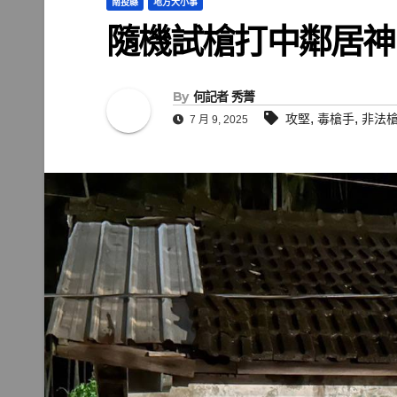
南投縣
地方大小事
隨機試槍打中鄰居神
By
何記者 秀菁
,
,
攻堅
毒槍手
非法
7 月 9, 2025