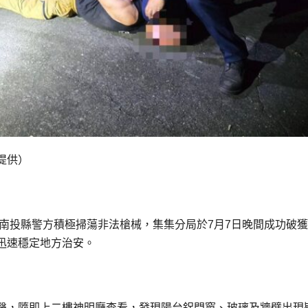
提供）
南投縣警方積極掃蕩非法槍械，集集分局於7月7日晚間成功破
迅速穩定地方治安。
聲，隨即上二樓神明廳查看，發現陽台鋁門窗、玻璃及牆壁出現