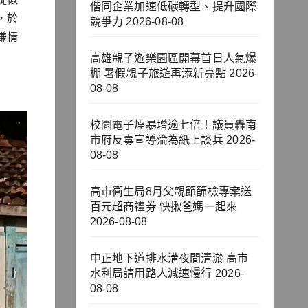
偕同企業加速低碳轉型、提升國際
，於
競爭力
2026-08-08
嫌情
高雄親子遊樂園區開幕首日人氣爆
棚 暑假親子旅遊再添新亮點
2026-
08-08
校園電子煙暴增逾七倍！議員轟南
市府反毒宣導淪為紙上談兵
2026-
08-08
高市衛生局8月父親節篩檢專案送
百元超商禮券 快揪爸媽一起來
2026-08-08
中正地下道排水溝夜間清淤 高市
水利局請用路人減速慢行
2026-
08-08