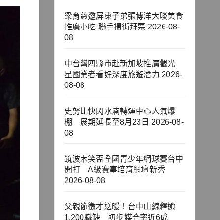
梁育慈邀屏東子弟張博洋大啖美食
推廣小吃 聯手掃街拜票
2026-08-
08
中台灣四縣市赴新加坡推廣觀光
星國業者看好深度旅遊潛力
2026-
08-08
史努比快閃水湳轉運中心人氣爆
棚 展期延長至8月23日
2026-08-
08
筑波木笑盃全國青少年網球賽台中
開打 A級賽事培育網壇新秀
2026-08-08
父親節徵才送暖！台中山線釋逾
1,200職缺 初步媒合率近6成