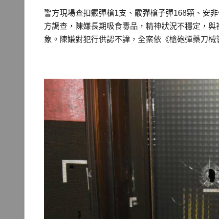
警方現場查扣霰彈槍1支、霰彈槍子彈168顆、安
方調查，陳嫌長期吸食毒品，精神狀況不穩定，與
象。陳嫌對犯行供認不諱，全案依《槍砲彈藥刀械