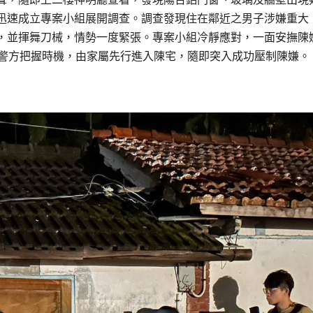
迅速成立專案小組展開調查。調查發現住在鄰近之男子涉嫌重大
，並揮舞刀械，情勢一度緊張。專案小組冷靜應對，一面安撫陳
，警方把握時機，由家屬先行進入陳宅，隨即突入成功壓制陳嫌。