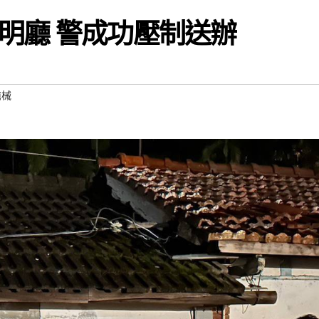
明廳 警成功壓制送辦
槍械