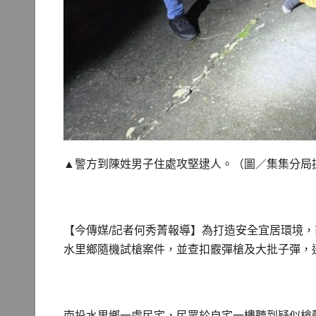
▲警方到陳姓男子住處攻堅逮人。（圖／集集分局
【今傳媒/記者何秀菁報導】為打造安全宜居環境，
水里鄉隨機試槍案件，並查扣霰彈槍及大批子彈，
南投水里鄉一處民宅，民眾於自宅一樓聽到疑似槍