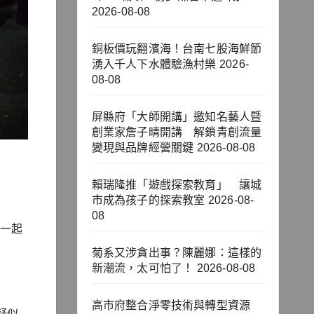
2026-08-08
銅板價玩翻濱海！台南七股海鮮節
湧入千人下水體驗漁村樂
2026-
08-08
屏縣府「大師開講」邀知名藝人暨
創業家詹子晴開講 解鎖青創流量
變現與品牌經營關鍵
2026-08-08
賴瑞隆推「遊戲探索教育」 讓城
市成為孩子的探索教室
2026-08-
08
獲一起
菊系又涉貪出事？陳麗娜：這樣的
新潮流，太可怕了！
2026-08-08
高市府整合淨零技術與轉型資源
疑似