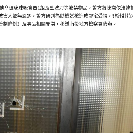
非他命玻璃球吸食器1組及藍波刀等違禁物品，警方將陳嫌依法逮
被害人並無恩怨，警方研判為隨機試槍造成鄰宅受損，非針對特
管制條例》及毒品相關罪嫌，移送南投地方檢察署偵辦。