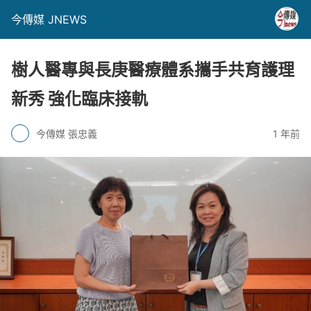
今傳媒 JNEWS
樹人醫專與長庚醫療體系攜手共育護理
新秀 強化臨床接軌
今傳媒 張忠義
1 年前