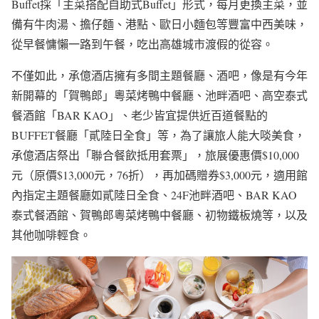
Buffet採「主菜搭配自助式Buffet」形式，每月更換主菜，並
備有牛肉湯、擔仔麵、港點、歐日小麵包等豐富中西美味，
從早餐慵懶一路到午餐，吃出高雄城市渡假的從容。
不僅如此，承億酒店擁有多間主題餐廳、酒吧，像是有今年
新開幕的「賀鴨郎」粵菜烤鴨中餐廳、池畔酒吧、高空泰式
餐酒館「BAR KAO」、老少皆宜提供近百道餐點的
BUFFET餐廳「貳陸日全食」等，為了讓旅人能大啖美食，
承億酒店祭出「聯合餐飲抵用套票」，旅展優惠價$10,000
元（原價$13,000元，76折），再加碼贈券$3,000元，適用館
內指定主題餐廳如貳陸日全食、24F池畔酒吧、BAR KAO
泰式餐酒館、賀鴨郎粵菜烤鴨中餐廳、初物鐵板燒等，以及
其他咖啡輕食。