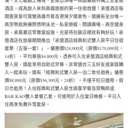
演、文化載體之場域，更是亞洲唯一與圖書館共構之五星級
酒店，成為旅人來到高雄旅遊的第一住宿首選！承億酒店每
間客房皆可賞覽高雄市景及港灣夕陽景色，還擁有全台唯一
高空懸挑無邊際透明泳池、私家遊艇、閱讀廣場、高空健身
房、承風書店等豐富設施，光是待在飯店裡就有夠好玩！承
億酒店在旅展期間推出「承億酒店經典和式雙人房平日住宿
套票（五張一套）」，優惠價$24,000元（原價$170,000元，
14折），平均單張$4,800元，憑券可入住承億酒店經典和式
雙人房，還能享用自助式早餐，非常適合三五好友或家庭購
入一起來玩。還有「經典和式雙人房一泊二食住宿券」優惠
價$8,888元（原價$36,300元，24折），不僅平旺日適用，假
日也能用！入住經典和式雙人房含兩客早餐及賀鴨郎或
BAR KAO雙人套餐乙套，可使用於入住當日晚餐，平日入
住再享免費升等套房。