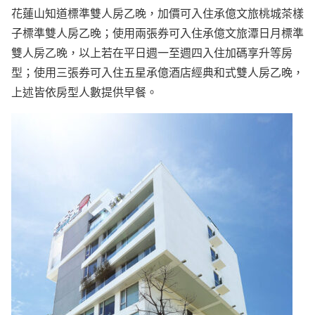
花蓮山知道標準雙人房乙晚，加價可入住承億文旅桃城茶樣
子標準雙人房乙晚；使用兩張券可入住承億文旅潭日月標準
雙人房乙晚，以上若在平日週一至週四入住加碼享升等房
型；使用三張券可入住五星承億酒店經典和式雙人房乙晚，
上述皆依房型人數提供早餐。