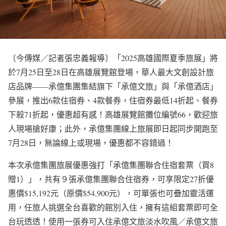
〔今傳媒／記者張忠義報導〕「2025高雄國際夏季旅展」將
於7月25日至28日在高雄展覽館登場，華人最大文創設計旅
店品牌——承億集團集結旗下「承億文旅」與「承億酒店」
參展，推出6款住宿券、4款餐券，住宿券最低14折起、餐券
下殺71折起，優惠超有感！高雄展覽館攤位編號66，歡迎旅
人現場搶好康；此外，承億集團線上旅展即日起同步開跑至
7月28日，無論線上或現場，優惠都不容錯過！
本次承億集團旅展優惠強打「承億集團聯合住宿套票（買8
贈1）」，共有９張承億集團聯合住宿券，可享限定27折優
惠價$15,192元（原價$54,900元），可單張也可疊加靈活運
用，任旅人挑選全台喜歡的館別入住，擁有這組套票即可全
台玩透透！使用一張券可入住承億文旅淡水吹風／承億文旅