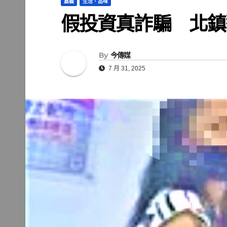
嘉義
生活、品味
假投資真詐騙 北鎮
By
今傳媒
7 月 31, 2025