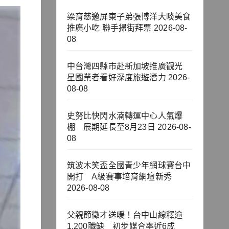
梁育慈邀屏東子弟張博洋大啖美食
推廣小吃 聯手掃街拜票
2026-08-
08
中台灣四縣市赴新加坡推廣觀光
星國業者看好深度旅遊潛力
2026-
08-08
史努比快閃水湳轉運中心人氣爆
棚 展期延長至8月23日
2026-08-
08
筑波木笑盃全國青少年網球賽台中
開打 A級賽事培育網壇新秀
2026-08-08
父親節徵才送暖！台中山線釋逾
1,200職缺 初步媒合率近6成