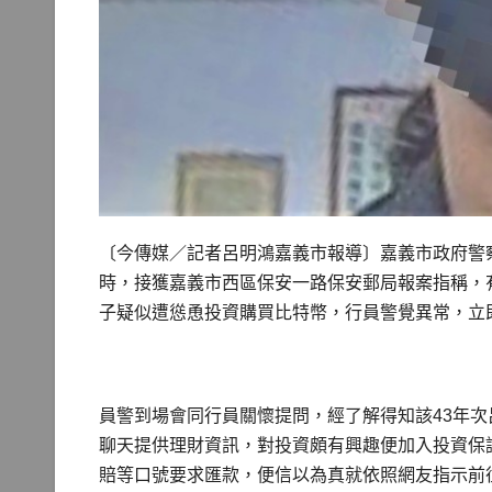
〔今傳媒／記者呂明鴻嘉義市報導〕嘉義市政府警
時，接獲嘉義市西區保安一路保安郵局報案指稱，
子疑似遭慫恿投資購買比特幣，行員警覺異常，立
員警到場會同行員關懷提問，經了解得知該43年
聊天提供理財資訊，對投資頗有興趣便加入投資保
賠等口號要求匯款，便信以為真就依照網友指示前