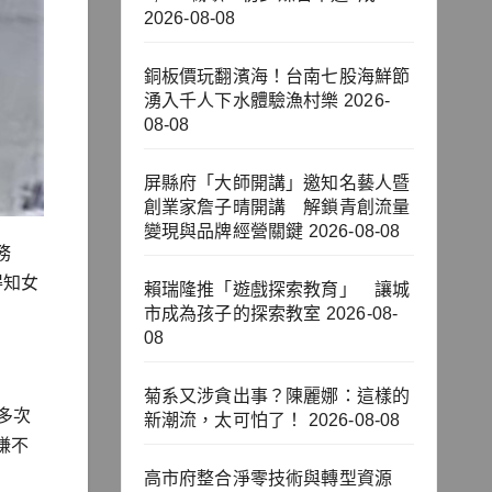
2026-08-08
銅板價玩翻濱海！台南七股海鮮節
湧入千人下水體驗漁村樂
2026-
08-08
屏縣府「大師開講」邀知名藝人暨
創業家詹子晴開講 解鎖青創流量
變現與品牌經營關鍵
2026-08-08
務
得知女
賴瑞隆推「遊戲探索教育」 讓城
市成為孩子的探索教室
2026-08-
08
菊系又涉貪出事？陳麗娜：這樣的
多次
新潮流，太可怕了！
2026-08-08
賺不
高市府整合淨零技術與轉型資源