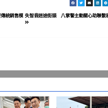
覆傳統銷售模
失智翁迷途街頭 八掌警主動關心助聯繫