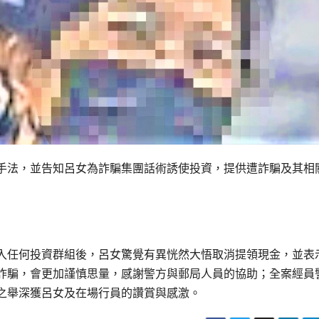
手法，並告知呂女為詐騙集團話術誘使投資，提供遭詐騙及其相
入任何投資群組後，呂女驚覺有異恍然大悟取消提領現金，並表
詐騙，會更加謹慎思量，感謝警方與郵局人員的協助；全案經員
之舉深獲呂女及在場行員的讚賞與感激。