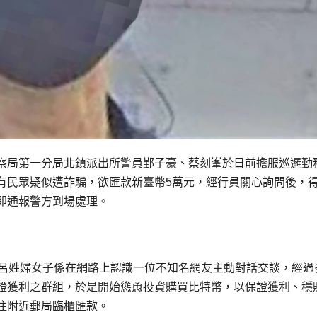
察局第一分局北鎮派出所警員鄞子豪、蔡刻峯於日前擔服巡邏勤
有民眾疑似遭詐騙，欲匯款新臺幣5萬元，經行員關心詢問後，
即通報警方到場處理。
次呂姓婦女子係在網路上認識一位不知名網友主動對話交談，經過
證獲利之群組，於是開始慫恿投資購買比特幣，以保證獲利、穩
往附近郵局臨櫃匯款。