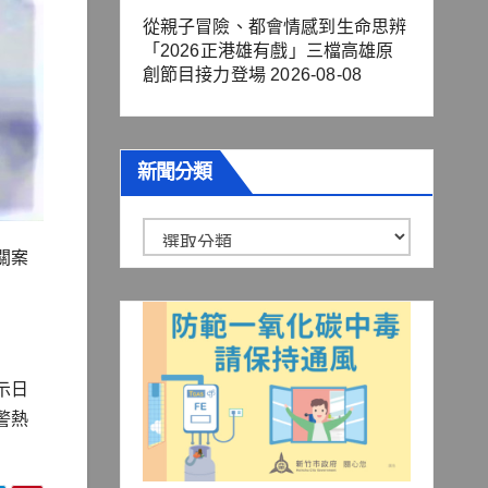
從親子冒險、都會情感到生命思辨
「2026正港雄有戲」三檔高雄原
創節目接力登場
2026-08-08
新聞分類
新
關案
聞
分
類
示日
警熱