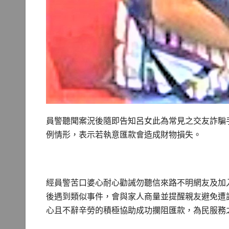
員警聽聞案況後隨即告知呂女此為常見之交友詐騙
例情形，表示若執意匯款會造成財物損失。
經員警苦口婆心耐心勸誡勿聽信來路不明網友及加
後遇到類似事件，會與家人商量並提醒親友避免遭
心且不辭辛勞的積極協助成功攔阻匯款，為民服務