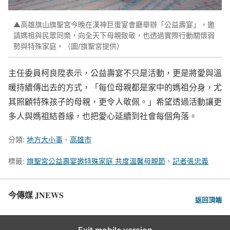
▲高雄旗山旗聖宮今晚在漢神巨蛋宴會廳舉辦「公益壽宴」，邀
請媽祖與民眾同樂，向全天下母親致敬，也透過實際行動關懷弱
勢與特殊家庭。（圖/旗聖宮提供）
主任委員柯良陞表示，公益壽宴不只是活動，更是將愛與溫
暖持續傳出去的方式，「每位母親都是家中的媽祖分身，尤
其照顧特殊孩子的母親，更令人敬佩。」希望透過活動讓更
多人與媽祖結善緣，也把愛心延續到社會每個角落。
分類:
地方大小事
、
高雄市
標籤:
旗聖宮公益壽宴邀特殊家庭 共度溫馨母親節
、
記者張忠義
今傳媒 JNEWS
返回頂端
Exit mobile version