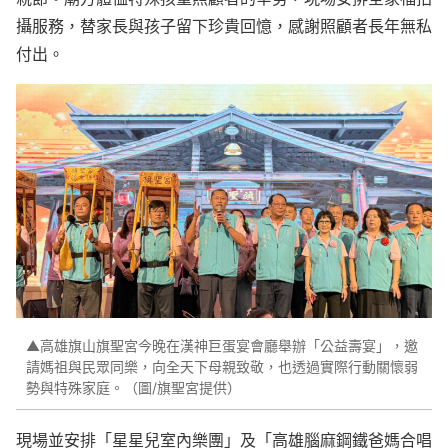
攝服務，替家長與孩子留下珍貴回憶，感謝照顧者長年無私
付出。
▲高雄旗山旗聖宮今晚在漢神巨蛋宴會廳舉辦「公益壽宴」，邀
請媽祖與民眾同樂，向全天下母親致敬，也透過實際行動關懷弱
勢與特殊家庭。（圖/旗聖宮提供）
現場並安排「星星兒室內樂團」及「高雄腦麻鋼鐵爸媽合唱