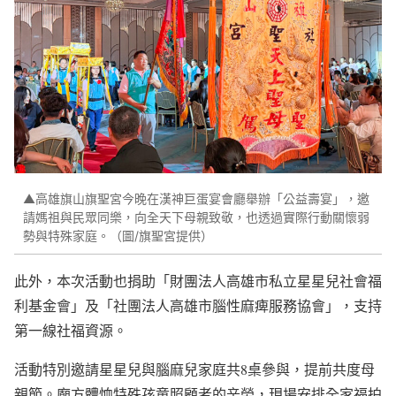
▲高雄旗山旗聖宮今晚在漢神巨蛋宴會廳舉辦「公益壽宴」，邀
請媽祖與民眾同樂，向全天下母親致敬，也透過實際行動關懷弱
勢與特殊家庭。（圖/旗聖宮提供）
此外，本次活動也捐助「財團法人高雄市私立星星兒社會福
利基金會」及「社團法人高雄市腦性麻痺服務協會」，支持
第一線社福資源。
活動特別邀請星星兒與腦麻兒家庭共8桌參與，提前共度母
親節。廟方體恤特殊孩童照顧者的辛勞，現場安排全家福拍