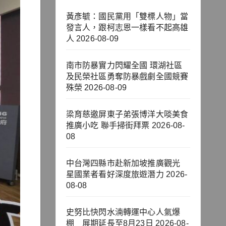
黃彥毓：國民黨用「雙標人物」當
發言人，跟柯志恩一樣看不起高雄
人
2026-08-09
南市防暴實力閃耀全國 環湖社區
及民榮社區勇奪防暴戲劇全國競賽
殊榮
2026-08-09
梁育慈邀屏東子弟張博洋大啖美食
推廣小吃 聯手掃街拜票
2026-08-
08
中台灣四縣市赴新加坡推廣觀光
星國業者看好深度旅遊潛力
2026-
08-08
史努比快閃水湳轉運中心人氣爆
棚 展期延長至8月23日
2026-08-