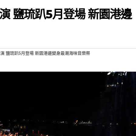
演 鹽琉趴5月登場 新園港邊
演 鹽琉趴5月登場 新園港邊變身最潮海味音樂祭