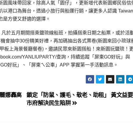
新園風味帶回家，除高人氣「園仔」，更新增代表新園鄉民俗信
港口為舞台，透過小旅行與船運行銷，讓更多人認識 Taiwan 
也是方便又舒適的選擇。
動，凡於五月期間搭乘鹽琉線船班，拍攝搭乘日期之船票，或於活
機會抽中30份精美好禮，再加碼抽出各式票卷(新園來回小琉球
、甲板上海景餐廳餐卷)，邀請民眾來新園搭船！來新園玩鹽琉！
acebook.com/YANLIUPARTY/查詢，持續追蹤「屏東GO好玩」
屏東GO好玩」、「屏東ㄟ公車」APP 掌握第一手活動訊息。
麗娜轟高
鎖定「防鼠、護毛、敬老、助租」 黃文益
市府解決民生陷阱