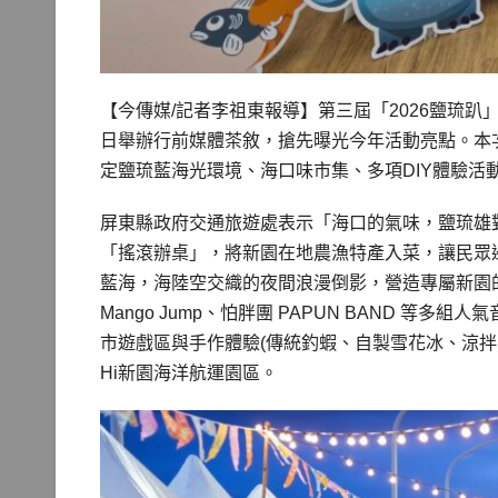
【今傳媒/記者李祖東報導】第三屆「2026鹽琉趴」將於
日舉辦行前媒體茶敘，搶先曝光今年活動亮點。本
定鹽琉藍海光環境、海口味市集、多項DIY體驗活
屏東縣政府交通旅遊處表示「海口的氣味，鹽琉雄對
「搖滾辦桌」，將新園在地農漁特產入菜，讓民眾
藍海，海陸空交織的夜間浪漫倒影，營造專屬新園的夏
Mango Jump、怕胖團 PAPUN BAND 
市遊戲區與手作體驗(傳統釣蝦、自製雪花冰、涼拌毛
Hi新園海洋航運園區。