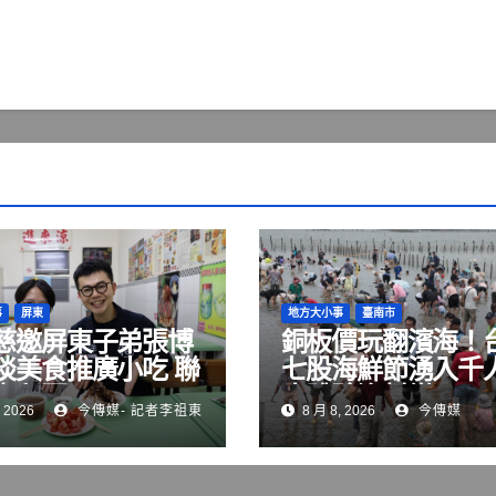
事
屏東
地方大小事
臺南市
慈邀屏東子弟張博
銅板價玩翻濱海！
啖美食推廣小吃 聯
七股海鮮節湧入千
街拜票
水體驗漁村樂
 2026
今傳媒- 記者李祖東
8 月 8, 2026
今傳媒