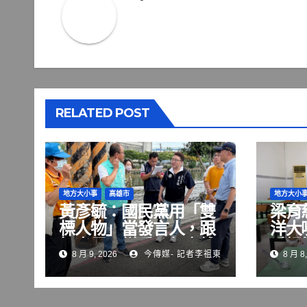
覽
RELATED POST
地方大小事
高雄市
地方大小
黃彥毓：國民黨用「雙
梁育
標人物」當發言人，跟
洋大
柯志恩一樣看不起高雄
手掃
8 月 9, 2026
今傳媒- 記者李祖東
8 月 8,
人