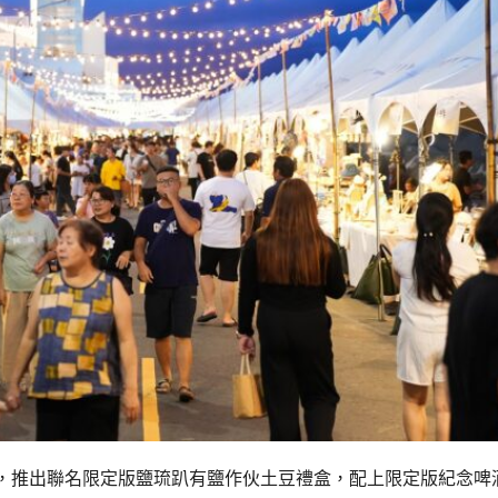
，推出聯名限定版鹽琉趴有鹽作伙土豆禮盒，配上限定版紀念啤