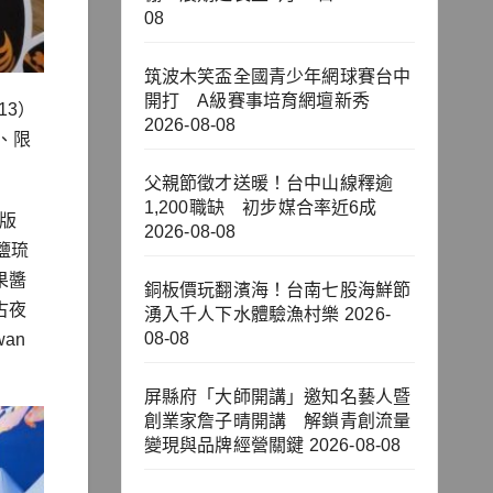
08
筑波木笑盃全國青少年網球賽台中
開打 A級賽事培育網壇新秀
13）
2026-08-08
、限
父親節徵才送暖！台中山線釋逾
1,200職缺 初步媒合率近6成
版
2026-08-08
鹽琉
果醬
銅板價玩翻濱海！台南七股海鮮節
古夜
湧入千人下水體驗漁村樂
2026-
08-08
an
屏縣府「大師開講」邀知名藝人暨
創業家詹子晴開講 解鎖青創流量
變現與品牌經營關鍵
2026-08-08