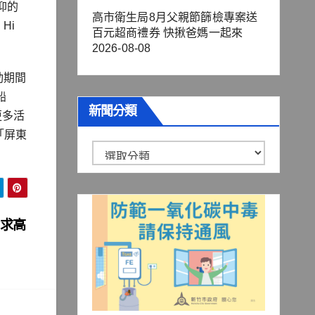
仰的
高市衛生局8月父親節篩檢專案送
Hi
百元超商禮券 快揪爸媽一起來
2026-08-08
動期間
船
新聞分類
更多活
與「屏東
新
聞
分
類
要求高