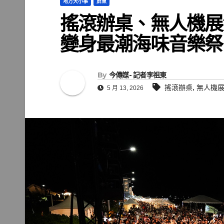
地方大小事
屏東
搖滾辦桌、無人機展
變身最潮海味音樂祭
By
今傳媒- 記者李祖東
,
搖滾辦桌
無人機展
5 月 13, 2026