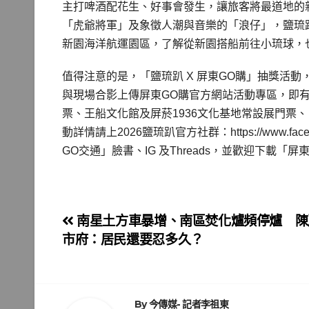
主打啤酒配花生、好事會發生，讓旅客將最道地的
「虎爺將軍」及象徵人潮與音樂的「浪仔」，鹽琉趴以
新園海洋航運園區，了解從新園搭船前往小琉球，
值得注意的是，「鹽琉趴 X 屏東GO購」抽獎活
與現場合影上傳屏東GO購官方網站活動專區，即有
票、王船文化館及屏菸1936文化基地常設展門票
動詳情請上2026鹽琉趴官方社群：https://www.f
GO交通」臉書、IG 及Threads，並歡迎下載「
文
南星土方車暴增、南區焚化爐頻停爐 陳
市府：居民還要忍多久？
章
導
By
今傳媒- 記者李祖東