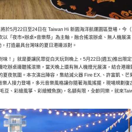
5月22日至24日在 Taiwan Hi 新園海洋航運園區登場，今（
次以「夜市×辦桌×音樂祭」為主軸，融合搖滾辦桌、無人機展演
動，打造最具台灣味的夏日港邊派對。
味！」就是要讓民眾從白天玩到晚上，5月22日(週五)推出限定
邊吃辦桌邊聽搖滾樂，當天晚上還有無人機燈光展演，結合港邊
夜氛圍。本次演出陣容，集結滅火器 Fire EX.、許富凱、芒
等多組人氣音樂人接力登場，多元音樂風格讓你隨著海風搖擺，現場規劃復
豆、彩繪風箏、彩繪鯉魚旗)，名額有限，全齡同樂，就來Taiw