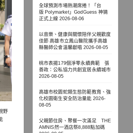
全球預測市場熱潮席捲！「台
版 Polymarket」GodGuess 神猜
正式上線
2026-08-06
以音樂、健康與關懷陪伴父親歡度
佳節 高雄市立鳳山醫院攜手高雄
縣醫師公會溫馨獻唱
2026-08-05
桃市表揚179個淨零永續典範 張
善政：公私協力共創宜居永續城市
2026-08-05
高雄市校園蛇類生態防範教育、強
化校園衛生安全防治量能
2026-
08-05
視野
能
父親節住房、聚餐一次滿足 THE
AMNIS然一酒店祭8,888點加碼