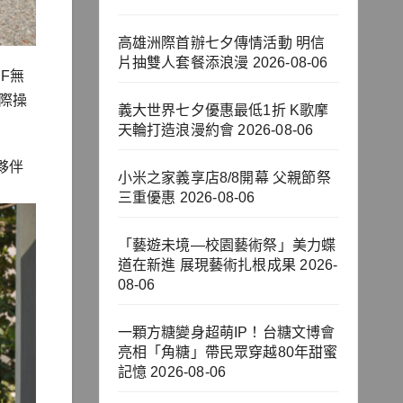
高雄洲際首辦七夕傳情活動 明信
片抽雙人套餐添浪漫
2026-08-06
F無
際操
義大世界七夕優惠最低1折 K歌摩
天輪打造浪漫約會
2026-08-06
夥伴
小米之家義享店8/8開幕 父親節祭
三重優惠
2026-08-06
「藝遊未境—校園藝術祭」美力蝶
道在新進 展現藝術扎根成果
2026-
08-06
一顆方糖變身超萌IP！台糖文博會
亮相「角糖」帶民眾穿越80年甜蜜
記憶
2026-08-06