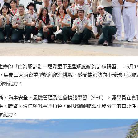
主辦的「白海豚計劃－羅浮童軍重型帆船航海訓練研習」，5月1
員，展開三天兩夜重型帆船航海挑戰，從高雄港航向小琉球再返航
領導能力。
合航海技術、海事安全、風險管理及社會情緒學習（SEL），讓學員在真
手、瞭望、通信與帆手等角色，親身體驗航海任務分工的重要性
策能力。