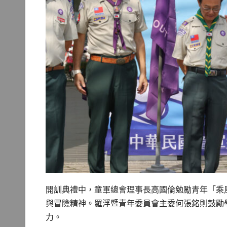
開訓典禮中，童軍總會理事長高國倫勉勵青年「乘
與冒險精神。羅浮暨青年委員會主委何張銘則鼓勵
力。