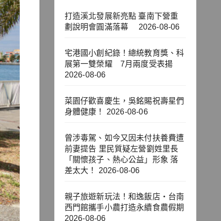
打造溪北發展新亮點 臺南下營重
劃說明會圓滿落幕
2026-08-06
宅港國小創紀錄！總統教育獎、科
展第一雙榮耀 7月兩度受表揚
2026-08-06
菜園仔歡喜慶生，吳銘賜祝壽星們
身體健康！
2026-08-06
曾涉毒駕、如今又因未付扶養費遭
前妻提告 里民質疑左營劉姓里長
「關懷孩子、熱心公益」形象 落
差太大！
2026-08-06
親子旅遊新玩法！和逸飯店‧台南
西門館攜手小農打造永續食農假期
2026-08-06