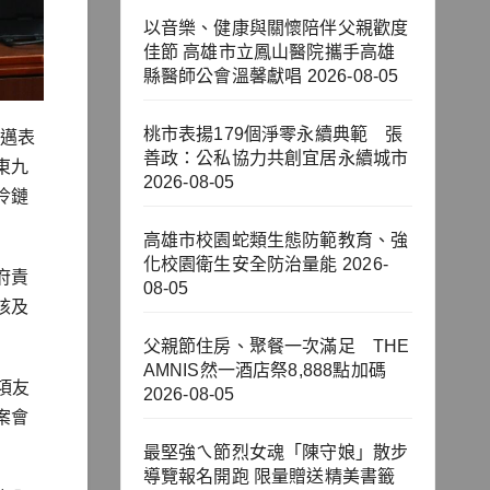
以音樂、健康與關懷陪伴父親歡度
佳節 高雄市立鳳山醫院攜手高雄
縣醫師公會溫馨獻唱
2026-08-05
桃市表揚179個淨零永續典範 張
其邁表
善政：公私協力共創宜居永續城市
東九
2026-08-05
冷鏈
高雄市校園蛇類生態防範教育、強
化校園衛生安全防治量能
2026-
府責
08-05
核及
父親節住房、聚餐一次滿足 THE
AMNIS然一酒店祭8,888點加碼
項友
2026-08-05
案會
最堅強ㄟ節烈女魂「陳守娘」散步
導覽報名開跑 限量贈送精美書籤