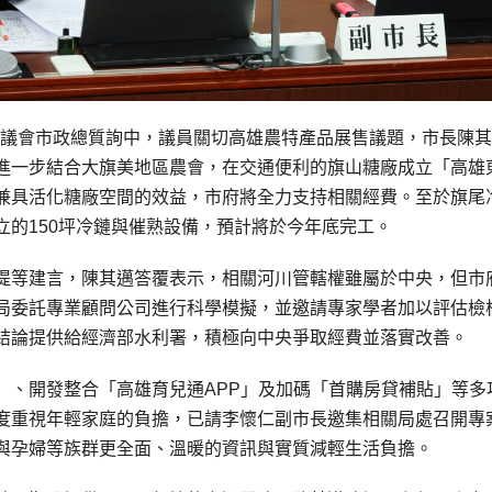
市議會市政總質詢中，議員關切高雄農特產品展售議題，市長陳
進一步結合大旗美地區農會，在交通便利的旗山糖廠成立「高雄
兼具活化糖廠空間的效益，市府將全力支持相關經費。至於旗尾
的150坪冷鏈與催熟設備，預計將於今年底完工。
堤等建言，陳其邁答覆表示，相關河川管轄權雖屬於中央，但市
局委託專業顧問公司進行科學模擬，並邀請專家學者加以評估檢
結論提供給經濟部水利署，積極向中央爭取經費並落實改善。
」、開發整合「高雄育兒通APP」及加碼「首購房貸補貼」等多
度重視年輕家庭的負擔，已請李懷仁副市長邀集相關局處召開專
與孕婦等族群更全面、溫暖的資訊與實質減輕生活負擔。