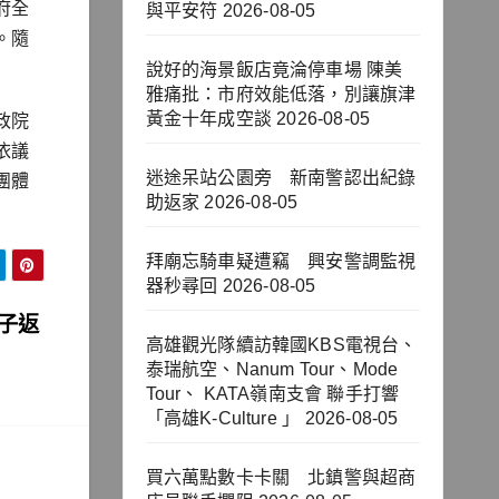
府全
與平安符
2026-08-05
。隨
說好的海景飯店竟淪停車場 陳美
雅痛批：市府效能低落，別讓旗津
黃金十年成空談
2026-08-05
政院
依議
迷途呆站公園旁 新南警認出紀錄
團體
助返家
2026-08-05
拜廟忘騎車疑遭竊 興安警調監視
器秒尋回
2026-08-05
子返
高雄觀光隊續訪韓國KBS電視台、
泰瑞航空、Nanum Tour、Mode
Tour、 KATA嶺南支會 聯手打響
「高雄K-Culture 」
2026-08-05
買六萬點數卡卡關 北鎮警與超商