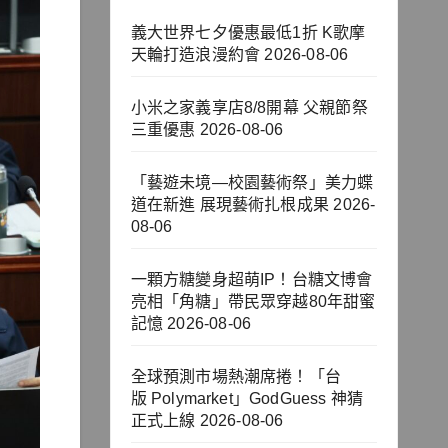
義大世界七夕優惠最低1折 K歌摩
天輪打造浪漫約會
2026-08-06
小米之家義享店8/8開幕 父親節祭
三重優惠
2026-08-06
「藝遊未境—校園藝術祭」美力蝶
道在新進 展現藝術扎根成果
2026-
08-06
一顆方糖變身超萌IP！台糖文博會
亮相「角糖」帶民眾穿越80年甜蜜
記憶
2026-08-06
全球預測市場熱潮席捲！「台
版 Polymarket」GodGuess 神猜
正式上線
2026-08-06