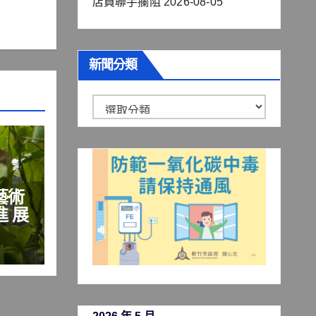
店員聯手攔阻
2026-08-05
新聞分類
新
聞
分
類
藝術
 展