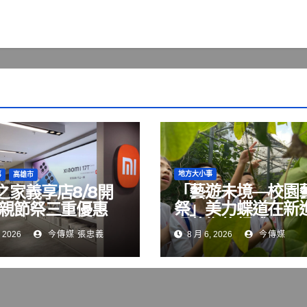
地方大小事
事
高雄市
「藝遊未境—校園
之家義享店8/8開
祭」美力蝶道在新進
父親節祭三重優惠
現藝術扎根成果
 2026
今傳媒 張忠義
8 月 6, 2026
今傳媒