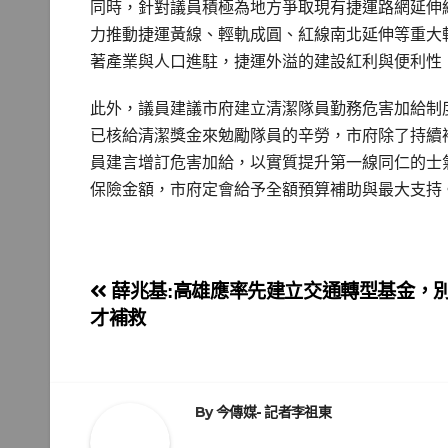
同時，針對議員積極為地方爭取現有捷運路網延伸
力推動捷運黃線、輕軌成圓、紅線南北延伸等重大
著產業與人口進駐，捷運外溢的建設紅利與便利性
此外，議員建議市府建立清潔隊員勤務危害加給制
已核給清潔獎金來勉勵隊員的辛勞，市府除了持續
員建言增訂危害加給，以實質提升第一線同仁的士
保險金額，市府定會給予全額預算補助與最大支持
文
薛兆基:高雄應率先建立交通轉型基金，
才補救
章
導
覽
By
今傳媒- 記者李祖東