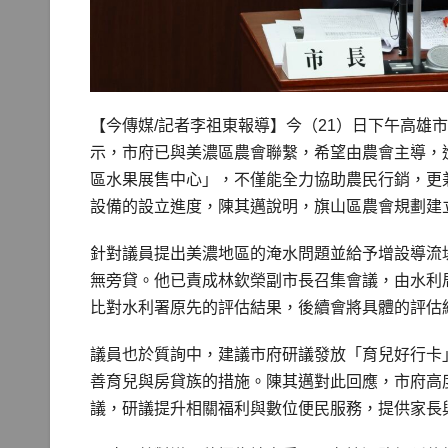
【今傳媒/記者李祖東報導】今（21）日下午高雄
示，市府已與美濃區農會聯繫，希望由農會主導，
區水果展售中心」，不僅能全力協助農民行銷，更
設備的設立進度，陳其邁說明，旗山區農會規劃建立
針對議員提出美濃地區的淹水問題並給予增設導流
無旁貸。他已責成林欽榮副市長召集會議，由水利
比對水利署原先的評估結果，後續會將具體的評估
議員也於質詢中，建議市府研議發放「育兒好行卡
善育兒與房貸族的措施。陳其邁對此回應，市府高
議，研議提升相關福利與數位便民服務，提供家長