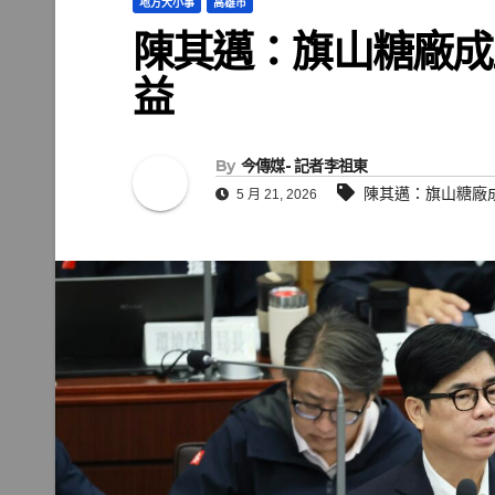
地方大小事
高雄市
陳其邁：旗山糖廠成
益
By
今傳媒- 記者李祖東
陳其邁：旗山糖廠
5 月 21, 2026