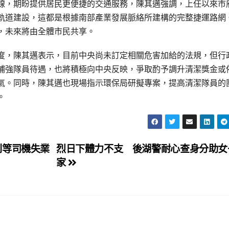
線，期盼提供居民更便捷的交通服務，陳其邁強調，上任以來市
軌道建設，這都是根據南部產業發展脈絡所建構的完整捷運路網
，未來將由全體市民共享。
度，陳其邁表示，目前中央尚未訂定相關危害加給的法規，但行
補強隊員待遇，也將積極向中央反映，爭取酌予調升清潔獎金或
氣。同時，陳其邁也現場指示環保局研擬專案，提高清潔隊員的
。
別等司機失業
烈日下體力不支 後湖警耐心查身分助女
家