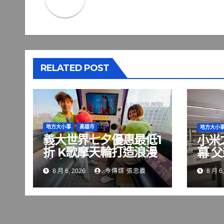
RELATED POST
地方大小事
高雄市
地方大小
義大世界七夕優惠最低1
小米
折 K歌摩天輪打造浪漫
幕 
約會
8 月 6, 2026
今傳媒 張忠義
8 月 6,