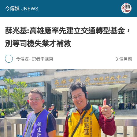
今傳媒 JNEWS
薛兆基:高雄應率先建立交通轉型基金，
別等司機失業才補救
今傳媒- 記者李祖東
3 個月前