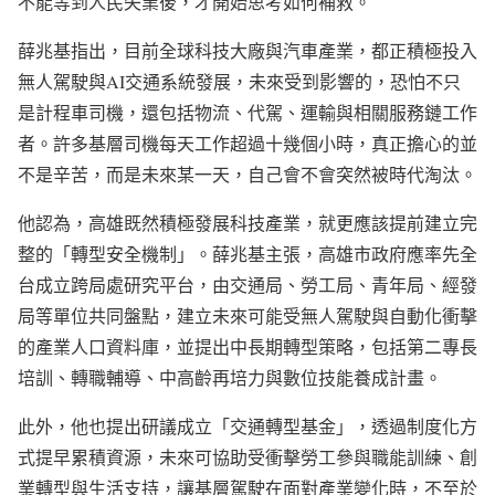
不能等到人民失業後，才開始思考如何補救。
薛兆基指出，目前全球科技大廠與汽車產業，都正積極投入
無人駕駛與AI交通系統發展，未來受到影響的，恐怕不只
是計程車司機，還包括物流、代駕、運輸與相關服務鏈工作
者。許多基層司機每天工作超過十幾個小時，真正擔心的並
不是辛苦，而是未來某一天，自己會不會突然被時代淘汰。
他認為，高雄既然積極發展科技產業，就更應該提前建立完
整的「轉型安全機制」。薛兆基主張，高雄市政府應率先全
台成立跨局處研究平台，由交通局、勞工局、青年局、經發
局等單位共同盤點，建立未來可能受無人駕駛與自動化衝擊
的產業人口資料庫，並提出中長期轉型策略，包括第二專長
培訓、轉職輔導、中高齡再培力與數位技能養成計畫。
此外，他也提出研議成立「交通轉型基金」，透過制度化方
式提早累積資源，未來可協助受衝擊勞工參與職能訓練、創
業轉型與生活支持，讓基層駕駛在面對產業變化時，不至於