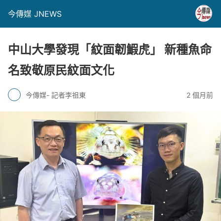
今傳媒 JNEWS
中山大學發現「紋面韌鰕虎」 新種魚命
名致敬原民紋面文化
今傳媒- 記者李祖東
2 個月前