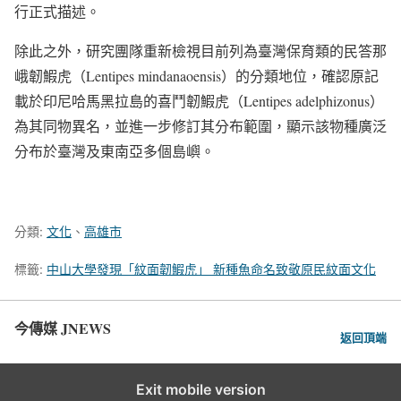
行正式描述。
除此之外，研究團隊重新檢視目前列為臺灣保育類的民答那
峨韌鰕虎（Lentipes mindanaoensis）的分類地位，確認原記
載於印尼哈馬黑拉島的喜鬥韌鰕虎（Lentipes adelphizonus）
為其同物異名，並進一步修訂其分布範圍，顯示該物種廣泛
分布於臺灣及東南亞多個島嶼。
分類:
文化
、
高雄市
標籤:
中山大學發現「紋面韌鰕虎」 新種魚命名致敬原民紋面文化
今傳媒 JNEWS
返回頂端
Exit mobile version