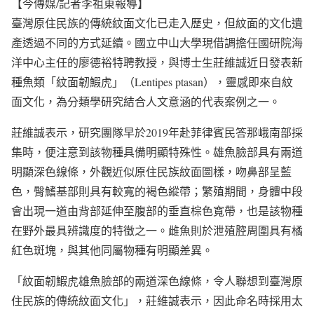
【今傳媒/記者李祖東報導】
臺灣原住民族的傳統紋面文化已走入歷史，但紋面的文化遺
產透過不同的方式延續。國立中山大學現借調擔任國研院海
洋中心主任的廖德裕特聘教授，與博士生莊維誠近日發表新
種魚類「紋面韌鰕虎」（Lentipes ptasan），靈感即來自紋
面文化，為分類學研究結合人文意涵的代表案例之一。
莊維誠表示，研究團隊早於2019年赴菲律賓民答那峨南部採
集時，便注意到該物種具備明顯特殊性。雄魚臉部具有兩道
明顯深色線條，外觀近似原住民族紋面圖樣，吻鼻部呈藍
色，臀鰭基部則具有較寬的褐色縱帶；繁殖期間，身體中段
會出現一道由背部延伸至腹部的垂直棕色寬帶，也是該物種
在野外最具辨識度的特徵之一。雌魚則於泄殖腔周圍具有橘
紅色斑塊，與其他同屬物種有明顯差異。
「紋面韌鰕虎雄魚臉部的兩道深色線條，令人聯想到臺灣原
住民族的傳統紋面文化」，莊維誠表示，因此命名時採用太