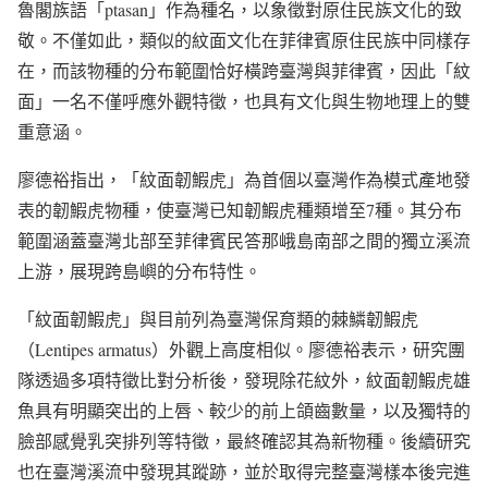
魯閣族語「ptasan」作為種名，以象徵對原住民族文化的致
敬。不僅如此，類似的紋面文化在菲律賓原住民族中同樣存
在，而該物種的分布範圍恰好橫跨臺灣與菲律賓，因此「紋
面」一名不僅呼應外觀特徵，也具有文化與生物地理上的雙
重意涵。
廖德裕指出，「紋面韌鰕虎」為首個以臺灣作為模式產地發
表的韌鰕虎物種，使臺灣已知韌鰕虎種類增至7種。其分布
範圍涵蓋臺灣北部至菲律賓民答那峨島南部之間的獨立溪流
上游，展現跨島嶼的分布特性。
「紋面韌鰕虎」與目前列為臺灣保育類的棘鱗韌鰕虎
（Lentipes armatus）外觀上高度相似。廖德裕表示，研究團
隊透過多項特徵比對分析後，發現除花紋外，紋面韌鰕虎雄
魚具有明顯突出的上唇、較少的前上頜齒數量，以及獨特的
臉部感覺乳突排列等特徵，最終確認其為新物種。後續研究
也在臺灣溪流中發現其蹤跡，並於取得完整臺灣樣本後完進