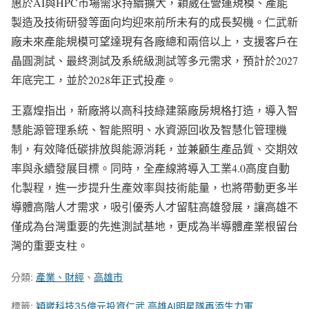
惠於AI與HPC市場需求持續擴大，穎崴在營運規模、產能
製造及技術研發等面向均迎來前所未有的成長契機。仁武新
廠未來產能規模可望達現有各廠總和兩倍以上，支援客戶在
晶圓測試、最終測試及系統級測試等多元需求，預計於2027
年底完工，並於2028年正式投產。
王嘉煌指出，新廠將以高科技綠建築廠房規格打造，導入智
慧能源管理系統、智能照明、水資源回收及智慧化管理機
制，有效降低碳排放與能源消耗，並兼顧生產品質、交期效
率與永續發展目標。同時，全產線將導入工業4.0高度自動
化製程，進一步提升生產效率與技術能量，也將帶動更多半
導體高階人才需求，吸引優秀人才留駐高雄發展，讓高雄不
僅成為台灣重要的先進測試基地，更成為半導體產業根留台
灣的重要支柱。
分類:
產業、財經
、
高雄市
標籤:
穎崴科技35億元投資仁武 高雄AI明星隊再添生力軍