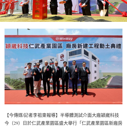
【今傳媒/記者李祖東報導】半導體測試介面大廠穎崴科技
今（29）日於仁武產業園區盛大舉行「仁武產業園區新廠房