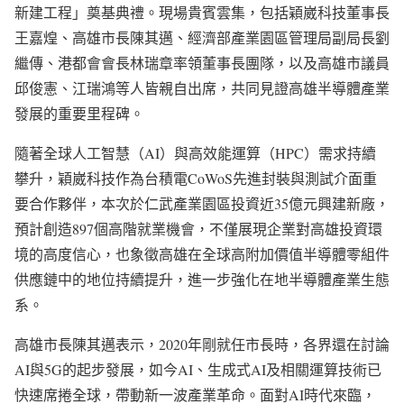
新建工程」奠基典禮。現場貴賓雲集，包括穎崴科技董事長
王嘉煌、高雄市長陳其邁、經濟部產業園區管理局副局長劉
繼傳、港都會會長林瑞章率領董事長團隊，以及高雄市議員
邱俊憲、江瑞鴻等人皆親自出席，共同見證高雄半導體產業
發展的重要里程碑。
隨著全球人工智慧（AI）與高效能運算（HPC）需求持續
攀升，穎崴科技作為台積電CoWoS先進封裝與測試介面重
要合作夥伴，本次於仁武產業園區投資近35億元興建新廠，
預計創造897個高階就業機會，不僅展現企業對高雄投資環
境的高度信心，也象徵高雄在全球高附加價值半導體零組件
供應鏈中的地位持續提升，進一步強化在地半導體產業生態
系。
高雄市長陳其邁表示，2020年剛就任市長時，各界還在討論
AI與5G的起步發展，如今AI、生成式AI及相關運算技術已
快速席捲全球，帶動新一波產業革命。面對AI時代來臨，