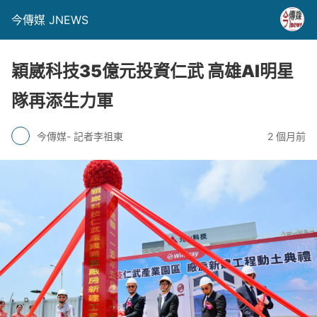
今傳媒 JNEWS
穎崴科技35億元投資仁武 高雄AI明星
隊再添生力軍
今傳媒- 記者李祖東
2 個月前