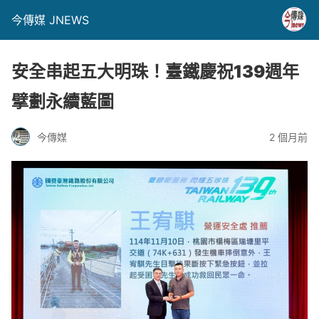
今傳媒 JNEWS
安全串起五大明珠！臺鐵慶祝139週年
擘劃永續藍圖
今傳媒
2 個月前