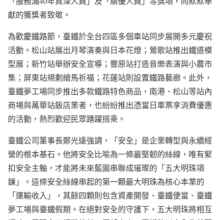
「服務滿40年資深人員」及「績優人員」等獎項，向默默奉
獻的獲獎者致敬。
為歡慶鐵路節，臺鐵於全台四區多個車站同步展開多元慶祝
活動。松山站展出月琴演奏與日本花燈；鶯歌站推出鐵道模
型展；新竹站舉辦安全宣導；豐原站打造音樂表演與小農市
集；屏東站規劃繪馬祈福；花蓮站則設置鐵路藝廊。此外，
臺鐵夢工場同步推出多款鐵路特色商品，南港、松山等站內
商場與萬華站飯店業者，也紛紛推出憑當日車票享消費優惠
的活動，熱烈歡迎民眾踴躍搭乘。
臺鐵公司董事長鄭光遠強調，「安全」是企業轉型與永續經
營的根本基石。他將安全比喻為一條最堅韌的絲線，唯有緊
扣安全主軸，才能將未來藍圖串聯成璀璨的「五大明珠項
鍊」。這條安全絲線串起的第一顆最大明珠為核心本業的
「運輸收入」，其餘四顆則包含資產開發、臺鐵便當、臺鐵
夢工場與臺鐵假期。在絕對安全的守護下，五大明珠將相互