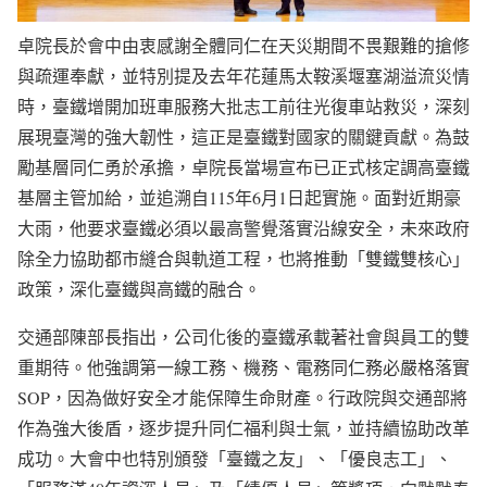
卓院長於會中由衷感謝全體同仁在天災期間不畏艱難的搶修
與疏運奉獻，並特別提及去年花蓮馬太鞍溪堰塞湖溢流災情
時，臺鐵增開加班車服務大批志工前往光復車站救災，深刻
展現臺灣的強大韌性，這正是臺鐵對國家的關鍵貢獻。為鼓
勵基層同仁勇於承擔，卓院長當場宣布已正式核定調高臺鐵
基層主管加給，並追溯自115年6月1日起實施。面對近期豪
大雨，他要求臺鐵必須以最高警覺落實沿線安全，未來政府
除全力協助都市縫合與軌道工程，也將推動「雙鐵雙核心」
政策，深化臺鐵與高鐵的融合。
交通部陳部長指出，公司化後的臺鐵承載著社會與員工的雙
重期待。他強調第一線工務、機務、電務同仁務必嚴格落實
SOP，因為做好安全才能保障生命財產。行政院與交通部將
作為強大後盾，逐步提升同仁福利與士氣，並持續協助改革
成功。大會中也特別頒發「臺鐵之友」、「優良志工」、