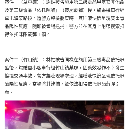
案件一（草屯鎮）：謝姓被告施用第二級毒品甲基安非他命
及第三級毒品「依托咪酯」（喪屍菸彈）後，騎乘機車行經
草屯鎮某路段。遭警方臨檢攔查時，其唾液快篩呈現雙重毒
品陽性反應，隨即被當場逮捕，警方並在其身上附帶搜索扣
得依托咪酯菸彈 1 顆。
案件二（竹山鎮）：林姓被告同樣在施用第三級毒品依托咪
酯後，駕駛自小客車行經竹山鎮某處，因藥效發作不幸發生
擦撞交通事故。警方趕赴現場處理，經唾液快篩呈現依托咪
酯陽性反應，當場將其逮捕，並依法扣得依托咪酯菸彈 2
顆。