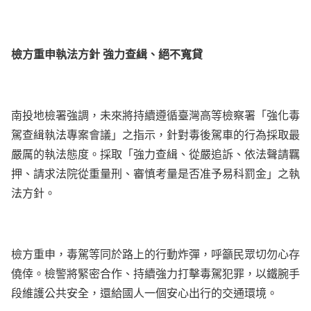
檢方重申執法方針 強力查緝、絕不寬貸
南投地檢署強調，未來將持續遵循臺灣高等檢察署「強化毒
駕查緝執法專案會議」之指示，針對毒後駕車的行為採取最
嚴厲的執法態度。採取「強力查緝、從嚴追訴、依法聲請羈
押、請求法院從重量刑、審慎考量是否准予易科罰金」之執
法方針。
檢方重申，毒駕等同於路上的行動炸彈，呼籲民眾切勿心存
僥倖。檢警將緊密合作、持續強力打擊毒駕犯罪，以鐵腕手
段維護公共安全，還給國人一個安心出行的交通環境。