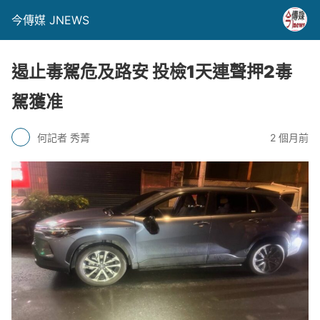
今傳媒 JNEWS
遏止毒駕危及路安 投檢1天連聲押2毒
駕獲准
何記者 秀菁
2 個月前