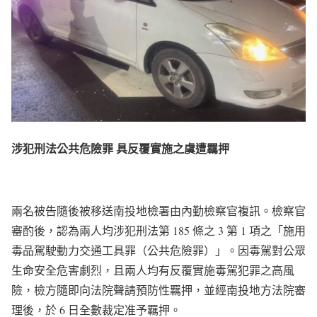
涉犯刑法公共危險罪 具反覆實施之虞遭羈押
兩名被告隨後被移送南投地檢署由內勤檢察官複訊。檢察官
審酌後，認為兩人均涉犯刑法第 185 條之 3 第 1 項之「施用
毒品駕駛動力交通工具罪（公共危險罪）」。因毒駕對公眾
生命安全危害劇烈，且兩人均有反覆實施毒駕犯罪之高風
險，檢方隨即向法院聲請預防性羈押，並經南投地方法院審
理後，於 6 日全數裁定准予羈押。