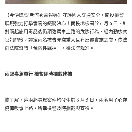
【今傳媒/記者何秀菁報導】守護國人交通安全，南投檢警
展現強力打擊毒駕的鐵腕決心！南投地檢署於 6 月 6 日，針
對兩起施用毒品後仍頑強駕車上路的危險行為，經內勤檢察
官訊問後，認定兩名被告罪嫌重大且有反覆實施之虞，依法
向法院聲請「預防性羈押」，獲法院裁准。
兩起毒駕惡行 檢警即時攔截逮捕
據了解，這兩起毒駕案件均發生於 6 月 5 日，兩名男子心存
僥倖吸毒上路，所幸檢警及時攔截與查獲。