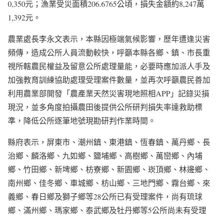
0,350元；漁業受災面積206.6765公頃，損失金額約8,247萬
1,392元。
農業處長李永文表示，本縣因極端氣候影響，歷年遭逢災害
頻傳，造成公所人員流動較快，呼籲本縣各鄉、鎮、市長重
視所轄農民權益及留意公所處理量能，必要時應加派人手及
加強教育訓練協助處理受理案件數量，並再次呼籲農民善加
利用農業部開發「農產業天然災害現地照相APP」記錄災損
現況，並多角度拍攝農田後提供公所研判損失率達救助標
準，降低公所逐筆地號現勘研判作業時間。
縣府表示，屏東市、潮州鎮、東港鎮、恆春鎮、萬丹鄉、長
治鄉、麟洛鄉、九如鄉、鹽埔鄉、高樹鄉、萬巒鄉、內埔
鄉、竹田鄉、新埤鄉、枋寮鄉、新園鄉、崁頂鄉、林邊鄉、
南州鄉、佳冬鄉、車城鄉、枋山鄉、三地門鄉、霧台鄉、來
義鄉、春日鄉及獅子鄉等28公所已有受理案件，尚有琉球
鄉、滿州鄉、瑪家鄉、泰武鄉及牡丹鄉等5公所尚未有受理