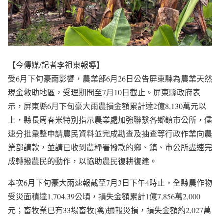
【今傳媒/記者李祖東報導】
受6月下旬豪雨影響，農業部6月26日公告屏東縣為農業天然
現金救助地區，受理期間至7月10日截止。屏東縣政府表
示，屏東縣6月下旬豪大雨農損金額累計達2億8,130萬元以
上，縣長周春米特別指示農業處加強聯繫各鄉鎮市公所，儘
速分批彙整申請農民資料並完成勘查及抽查等行政作業向農
業部請款，並請已收到農糧署撥款的鄉、鎮、市公所盡速完
成轉撥農民的動作，以協助農民復耕復建。
本次6月下旬豪大雨速報截至7月3日下午4時止，全縣農作物
受災面積達1,704.39公頃，損失金額累計1億7,856萬2,000
元；畜牧業已有33場畜牧(禽)通報災損，損失金額約2,027萬