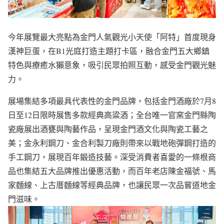
今年展覽最大亮點為金門人氣觀光小天使「阿特」首度現身
漢神巨蛋，在B1光庭打造主題打卡區，融合金門五大鄉鎮
特色與療癒水獺意象，吸引民眾拍照互動，感受金門觀光魅
力。
展場集結多項最具代表性的金門品牌，包括金門酒廠於7月8
日至12日限時展售多款經典高粱酒；全台唯一官窯金門縣陶
瓷廠展出酒甕與陶藝作品，呈現金門酒文化與陶瓷工藝之
美；金永利鋼刀、金合利製刀廠則帶來以戰地砲彈鋼打造的
手工鋼刀，展現百年鍛造技藝。深受消費者喜愛的一條根商
品也集結五大品牌推出優惠活動，而百年老店陳金福號、馬
家麵線、上古厝麵線等經典品牌，也讓民眾一次品嘗道地金
門滋味。