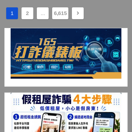
文
1
2
...
6,615
章
分
頁