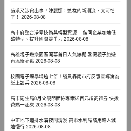
菊系又涉貪出事？陳麗娜：這樣的新潮流，太可怕
了！
2026-08-08
高市府整合淨零技術與轉型資源 偕同企業加速低
碳轉型、提升國際競爭力
2026-08-08
高雄親子遊樂園區開幕首日人氣爆棚 暑假親子旅遊
再添新亮點
2026-08-08
校園電子煙暴增逾七倍！議員轟南市府反毒宣導淪為
紙上談兵
2026-08-08
高市衛生局8月父親節篩檢專案送百元超商禮券 快揪
爸媽一起來
2026-08-08
中正地下道排水溝夜間清淤 高市水利局請用路人減
速慢行
2026-08-08