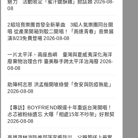
魅力 活動限定「蜜汁鹽酥雞」掀話題
2026-08-
08
2組培育樂團首發全新單曲 3組人氣樂團同台開
唱 從產業開箱到駁二開唱！「高速青春」音樂展
演8/23免費登場
2026-08-08
一片太平洋、兩座島嶼 臺灣與夏威夷深化海洋
廢棄物治理合作 臺美聯手跨太平洋治海廢
2026-
08-08
助陣柯志恩 洪孟楷開嗆綠營「食安與防疫無能」
2026-08-08
【專訪】BOYFRIEND睽違十年重返台灣開唱！
忐忑被粉絲遺忘 大曝「相處15年不吵架」好默契
2026-08-08
高雄茂林消防進部落宣導防災 父親節送上最實