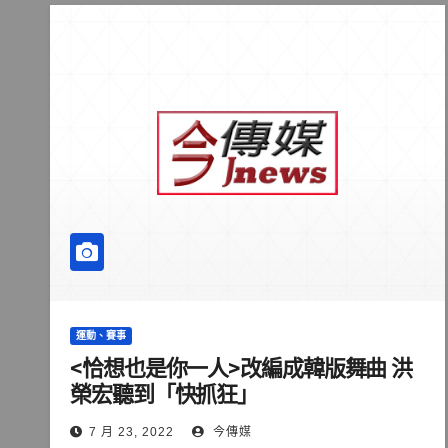
運動、賽事
<恰想也是你一人>改編成韓版舞曲 洪
榮宏聽到「快抓狂」
7 月 23, 2022
今傳媒