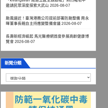
「kivangavan 南島五感主題遊程」熱烈報名中
邀請民眾深度探索大武山
2026-08-07
颱風逼近！臺灣港務公司提前部署防颱整備 周永
暉董事長親自主持應變整備會議
2026-08-07
長壽新經濟崛起 馬光醫療網首度參展高齡健康博
覽會
2026-08-07
新聞分類
新
聞
分
類