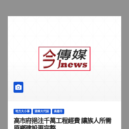
地方大小事
頭條大代誌
高雄市
高市府挹注千萬工程經費 讓族人所需
原鄉建設更完整