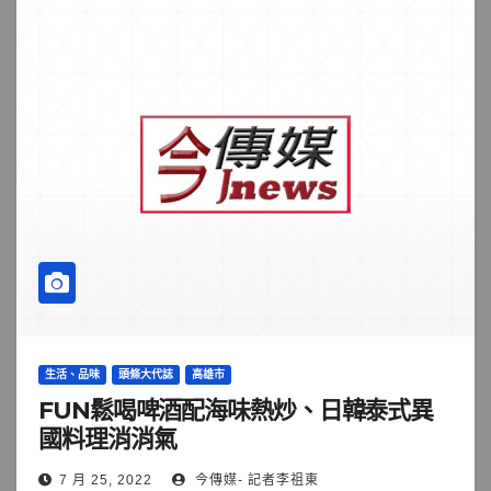
生活、品味
頭條大代誌
高雄市
FUN鬆喝啤酒配海味熱炒、日韓泰式異
國料理消消氣
7 月 25, 2022
今傳媒- 記者李祖東