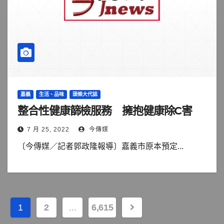
嘉義
生活、品味
頭條大代誌
整合性健康篩檢服務 擁抱健康除C害
7 月 25, 2022
今傳媒
〔今傳媒／記者郭政隆報導〕嘉義市原本預定...
文
1
2
...
6,615