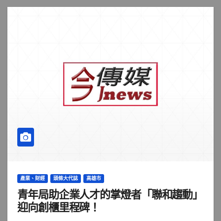
產業、財經
頭條大代誌
高雄市
青年局助企業人才的掌燈者「聯和趨動」
迎向創櫃里程碑！