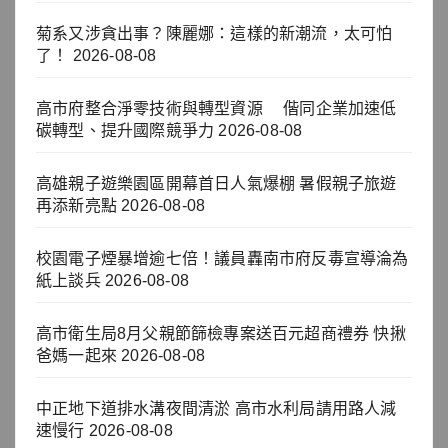
菊系又涉貪出事？陳麗娜：這樣的新潮流，太可怕
了！
2026-08-08
高市府整合淨零技術與轉型資源 偕同企業加速低
碳轉型、提升國際競爭力
2026-08-08
高雄親子遊樂園區開幕首日人氣爆棚 暑假親子旅遊
再添新亮點
2026-08-08
校園電子煙暴增逾七倍！議員轟南市府反毒宣導淪為
紙上談兵
2026-08-08
高市衛生局8月父親節篩檢專案送百元超商禮券 快揪
爸媽一起來
2026-08-08
中正地下道排水溝夜間清淤 高市水利局請用路人減
速慢行
2026-08-08