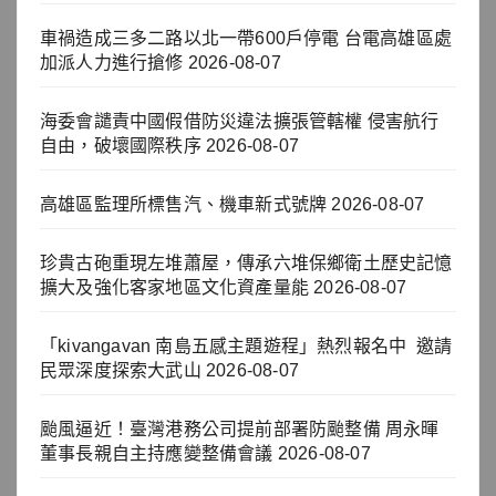
車禍造成三多二路以北一帶600戶停電 台電高雄區處
加派人力進行搶修
2026-08-07
海委會譴責中國假借防災違法擴張管轄權 侵害航行
自由，破壞國際秩序
2026-08-07
高雄區監理所標售汽、機車新式號牌
2026-08-07
珍貴古砲重現左堆蕭屋，傳承六堆保鄉衛土歷史記憶
擴大及強化客家地區文化資產量能
2026-08-07
「kivangavan 南島五感主題遊程」熱烈報名中 邀請
民眾深度探索大武山
2026-08-07
颱風逼近！臺灣港務公司提前部署防颱整備 周永暉
董事長親自主持應變整備會議
2026-08-07