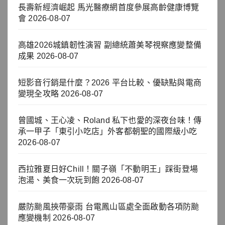
長壽新經濟崛起 馬光醫療網首度參展高齡健康博覽
會
2026-08-07
高雄2026城鎮韌性演習 副總統蕭美琴視察應變整備
成果
2026-08-07
短影音行銷是什麼？2026 平台比較、優缺點與電商
變現全攻略
2026-08-07
曾國城、王心凌、Roland 私下也愛的深夜台味！傳
承一甲子「東引小吃店」外客都朝聖的國際級小吃
2026-08-07
西拉雅夏日好Chill！關子嶺「不動明王」踩街登場
泡湯、美食一次玩到飽
2026-08-07
嚴防颱風挾帶豪雨 台電鳳山區處全面啟動各項防颱
應變機制
2026-08-07