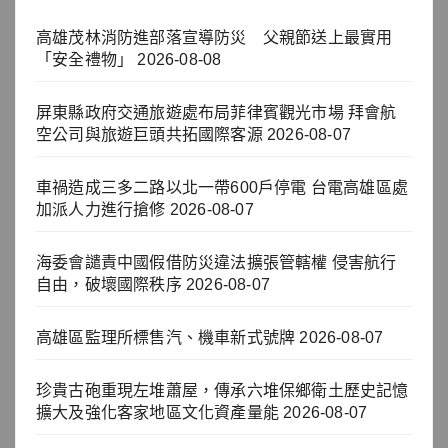
高雄茂林消防進部落宣導防災 父親節送上最實用
「安全禮物」
2026-08-08
屏東縣政府交通旅遊處布局菲律賓觀光市場 拜會航
空公司與旅遊巨頭共拓國際客源
2026-08-07
車禍造成三多二路以北一帶600戶停電 台電高雄區處
加派人力進行搶修
2026-08-07
海委會譴責中國假借防災違法擴張管轄權 侵害航行
自由，破壞國際秩序
2026-08-07
高雄區監理所標售汽、機車新式號牌
2026-08-07
珍貴古砲重現左堆蕭屋，傳承六堆保鄉衛土歷史記憶
擴大及強化客家地區文化資產量能
2026-08-07