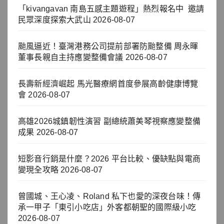
「kivangavan 南島五感主題遊程」熱烈報名中 邀請
民眾深度探索大武山
2026-08-07
颱風逼近！臺灣港務公司提前部署防颱整備 周永暉
董事長親自主持應變整備會議
2026-08-07
長壽新經濟崛起 馬光醫療網首度參展高齡健康博覽
會
2026-08-07
高雄2026城鎮韌性演習 副總統蕭美琴視察應變整備
成果
2026-08-07
短影音行銷是什麼？2026 平台比較、優缺點與電商
變現全攻略
2026-08-07
曾國城、王心凌、Roland 私下也愛的深夜台味！傳
承一甲子「東引小吃店」外客都朝聖的國際級小吃
2026-08-07