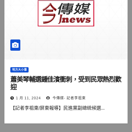
地方大小事
蕭美琴輔選鍾佳濱衝刺，受到民眾熱烈歡
迎
1 月 11, 2024
今傳媒- 記者李祖東
【記者李祖東/屏東報導】民進黨副總統候選...