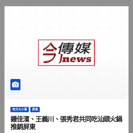
地方大小事
屏東
鍾佳濱、王義川、張秀君共同吃汕頭火鍋
推銷屏東