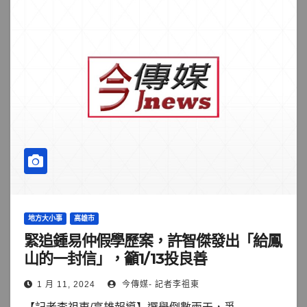
地方大小事
高雄市
緊追鍾易仲假學歷案，許智傑發出「給鳳
山的一封信」，籲1/13投良善
1 月 11, 2024
今傳媒- 記者李祖東