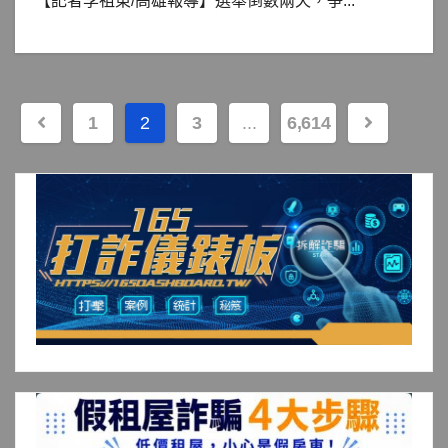
【記者李祖東/高雄報導】選舉倒數兩天，爭...
文
1
2
3
...
6,614
章
分
頁