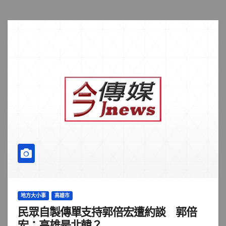
地方大小事
高雄市
民眾自製傳單支持郭倍宏遭約談 郭倍
宏：高雄是北韓？