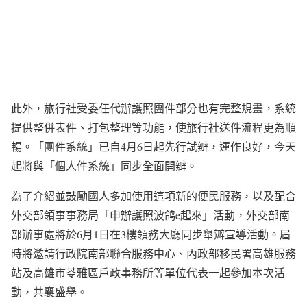
此外，旅行社受委任代辦護照團件部分也有完整規畫，系統
提供整併表件、打包整理等功能，使旅行社送件流程更為順
暢。「團件系統」已自4月6日起先行試辧，運作良好，今天
起將與「個人件系統」同步全面開辧。
為了介紹並鼓勵國人多加使用這項新的便民服務，以及配合
外交部領事事務局「申辦護照波鸽e起來」活動，外交部南
部辦事處將於6月1日在3樓領務大廳同步舉辧宣導活動。屆
時將邀請行政院南部聯合服務中心、內政部移民署高雄服務
站及高雄市苓雅區戶政事務所等單位代表一起參加本次活
動，共襄盛舉。