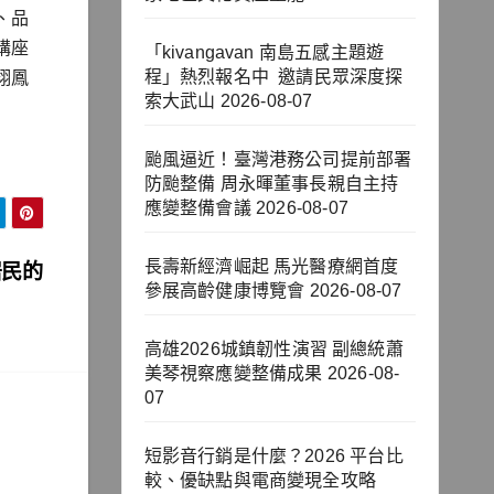
、品
講座
「kivangavan 南島五感主題遊
程」熱烈報名中 邀請民眾深度探
翔鳳
索大武山
2026-08-07
颱風逼近！臺灣港務公司提前部署
防颱整備 周永暉董事長親自主持
應變整備會議
2026-08-07
長壽新經濟崛起 馬光醫療網首度
居民的
參展高齡健康博覽會
2026-08-07
高雄2026城鎮韌性演習 副總統蕭
美琴視察應變整備成果
2026-08-
07
短影音行銷是什麼？2026 平台比
較、優缺點與電商變現全攻略