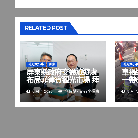
RELATED POST
地方大小事
屏東
地方大小
屏東縣政府交通旅遊處
車禍
布局菲律賓觀光市場 拜
一帶
會航空公司與旅遊巨頭
雄區
8 月 7, 2026
今傳媒- 記者李祖東
8 月 7,
共拓國際客源
修