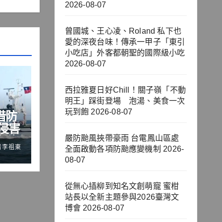
2026-08-07
曾國城、王心凌、Roland 私下也
愛的深夜台味！傳承一甲子「東引
小吃店」外客都朝聖的國際級小吃
2026-08-07
西拉雅夏日好Chill！關子嶺「不動
明王」踩街登場 泡湯、美食一次
玩到飽
2026-08-07
借防
侵害
際秩
嚴防颱風挾帶豪雨 台電鳳山區處
者李祖東
全面啟動各項防颱應變機制
2026-
08-07
從無心插柳到知名文創萌寵 蜜柑
站長以全新主題參與2026臺灣文
博會
2026-08-07