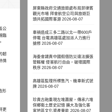
屏東縣政府交通旅遊處布局菲律賓
觀光市場 拜會航空公司與旅遊巨
頭共拓國際客源
2026-08-07
區公
車禍造成三多二路以北一帶600戶
親臨
停電 台電高雄區處加派人力進行
。
搶修
2026-08-07
的韌
海委會譴責中國假借防災違法擴張
熱情
管轄權 侵害航行自由，破壞國際
秩序
2026-08-07
高雄區監理所標售汽、機車新式號
牌
2026-08-07
造形
珍貴古砲重現左堆蕭屋，傳承六堆
保鄉衛土歷史記憶 擴大及強化客
持更
家地區文化資產量能
2026-08-07