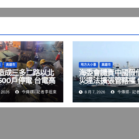
事
高雄市
地方大小事
高雄市
造成三多二路以北
海委會譴責中國假
600戶停電 台電高
災違法擴張管轄權 
處加派人力進行搶
航行自由，破壞國
 2026
今傳媒- 記者李祖東
8 月 7, 2026
今傳媒- 記
序