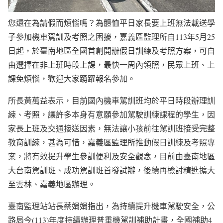
您還在為請假而煩惱嗎？為體恤平日家長要上班無法載送學
子參加機車駕訓及考照之困擾，嘉義區監理所自113年5月25
日起，於臺南地區全國首創開辦假日訓練及考照方案，可自
由選擇在非上班時段上課，最快一周內領照，民眾上班、上
課免煩惱，歡迎大家踴躍報名參加。
所長黃萬益表示，目前國內機車駕訓班均於平日時段辦理訓
練、考照，讓許多本身有意願參加駕駛訓練課程的學生，因
家長上班及交通接送因素，無法讓小孩前往駕訓班接受完整
教育訓練，甚為可惜，嘉義區監理所推動假日訓練及考照專
案，將有效提升學生參訓便利及安全觀念，目前由臺南地區
大台南駕訓班、成功駕訓班首發試辦，後續再檢討精進擴大
至雲林、嘉義地區辦理。
臺南監理站站長蔡娟娟指出，為持續提升機車駕駛安全，公
路局今(113)年度持續辦理普重機駕訓補助計畫，全國補助4