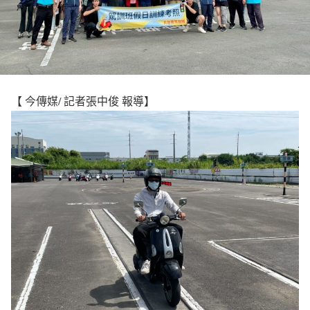
【 今傳媒/ 記者張中俊 報導】