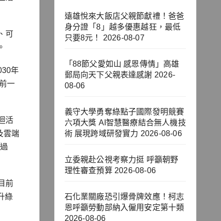
遠雄悅來大飯店父親節獻禮！爸爸
身分證「8」越多優惠越狂，最低
、可
只要8元！
2026-08-07
。
「88節父愛如山 感恩傳情」高雄
30年
郵局向天下父親表達感謝
2026-
前一
08-06
義守大學勇奪綠點子國際發明競賽
迴活
六項大獎 AI智慧醫療結合無人機技
及雲端
術 展現跨域研發實力
2026-08-06
超過
立委親赴公視考察力挺 呼籲朝野
理性審查預算
2026-08-06
目前
升綠
石化業關廠恐引爆骨牌效應！柯志
恩呼籲勞動部納入僱用安定第十類
2026-08-06