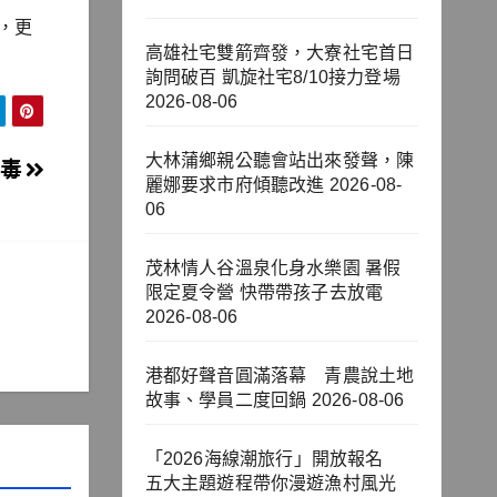
間，更
高雄社宅雙箭齊發，大寮社宅首日
詢問破百 凱旋社宅8/10接力登場
2026-08-06
大林蒲鄉親公聽會站出來發聲，陳
安毒
麗娜要求市府傾聽改進
2026-08-
06
茂林情人谷溫泉化身水樂園 暑假
限定夏令營 快帶帶孩子去放電
2026-08-06
港都好聲音圓滿落幕 青農說土地
故事、學員二度回鍋
2026-08-06
「2026海線潮旅行」開放報名
五大主題遊程帶你漫遊漁村風光