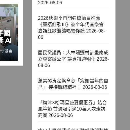
2026-08-06
2026秋樂季首開強檔節目推薦
《臺語紅歌Ⅲ》彼个年代音樂會
臺語紅歌繼續唱給你聽
2026-08-
子國
06
 AI
機技
者李祖東
國民黨議員：大林蒲遷村計畫應成
力
立專案辦公室 讓資訊透明化
2026-
08-06
蕭美琴肯定梁育慈「宛如當年的自
己」 接棒戰貓精神！
2026-08-06
「旗津X哈瑪星盛夏優惠券」結合
風箏節 首週吸引逾10萬人次走訪
商圈
2026-08-06