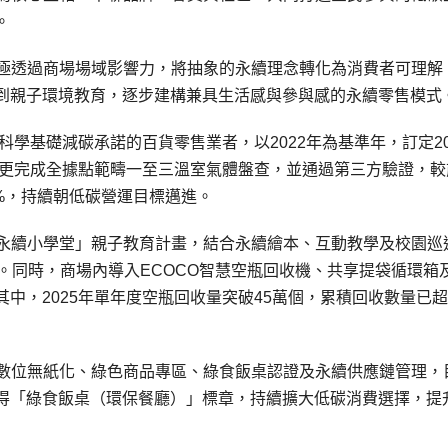
。
all積極透過商場場域影響力，將抽象的永續理念轉化為消費者可理解
到親子環境教育，逐步建構兼具生活感與參與感的永續零售模式
BTi科學基礎減碳承諾的百貨零售業者，以2022年為基準年，訂定20
5年更完成全據點範疇一至三溫室氣體盤查，並通過第三方驗證，較
1%，持續朝低碳營運目標邁進。
動「未來永續小學堂」親子教育計畫，結合永續繪本、互動教學及校園巡
。同時，商場內導入ECOCO智慧空瓶回收機、共享提袋循環箱
中，2025年單年度空瓶回收量突破45萬個，累積回收數量已
積極推動數位無紙化、綠色商品專區、綠食飯桌認證及永續供應鏈管理，
取得「綠食飯桌（環保餐廳）」標章，持續擴大低碳消費選擇，提