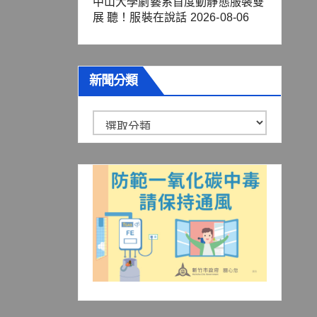
中山大學劇藝系首度動靜態服裝雙
展 聽！服裝在說話
2026-08-06
新聞分類
新
聞
分
類