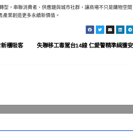
理與低碳轉型，串聯消費者、供應鏈與城市社群，讓商場不只是購物空
售產業創造更多永續新價值。
食新櫃吸客
失聯移工毒駕台14線 仁愛警精準緝獲