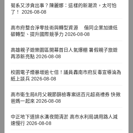
菊系又涉貪出事？陳麗娜：這樣的新潮流，太可怕
了！
2026-08-08
高市府整合淨零技術與轉型資源 偕同企業加速低
碳轉型、提升國際競爭力
2026-08-08
高雄親子遊樂園區開幕首日人氣爆棚 暑假親子旅遊
再添新亮點
2026-08-08
校園電子煙暴增逾七倍！議員轟南市府反毒宣導淪為
紙上談兵
2026-08-08
高市衛生局8月父親節篩檢專案送百元超商禮券 快揪
爸媽一起來
2026-08-08
中正地下道排水溝夜間清淤 高市水利局請用路人減
速慢行
2026-08-08