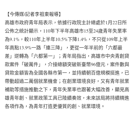
【今傳媒/記者李祖東報導】
高雄市政府青年局表示，依據行政院主計總處於1月22日所
公佈之統計顯示，110年下半年高雄市15至24歲青年失業率
為9.1%，較110年上半年10.5%下降1.4%，不只從109年上半
年高點13.9%一路「連三降」，更從一年半前的「六都最
差」逆轉為「六都第一」；青年局指出，高雄市中央青創貸
款案件「破萬件」，介接總額突破新臺幣96億元，案件數與
貸款金額皆為全國各縣市第一，並持續朝百億規模挺進，已
帶動超過二萬個就業機會；在創業環境良好，又有青年就業
補助等措施推動之下，青年失業率也跟著大幅改善，顯見高
雄青年創、就業政策工具已陸續奏效，未來該局將持續精進
各項作為，為青年打造更優質的創、就業環境。