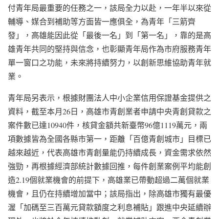
付青年局最重要的任務之一，該局全力以赴，一年半以來從
輔導、媒合到補助等方面皆一應俱全，為青年「三箭齊
發」，高雄能因此從「最後一名」到「第一名」，靠的是高
雄青年共同的堅持與信念，也彰顯青年局作為市府服務青年
單一窗口之功能，未來將持續努力，以創新思維協助青年就
業。
青年局另表示，根據財團法人中小企業信用保證基金提供之
資料，截至本月26日，高雄市青創業者申請中央青創貸款之
案件數已達10940件，核貸金額共新臺幣96億1119萬元，兩
項數據皆為全國各縣市第一，距離「百億青創城市」目標已
越來越近，代表高雄市青創量能仍持續成長，資金需求依然
強勁，再根據經濟部統計數據回推，每件創業案例平均能創
造2.19個就業機會的前提下，高雄業已帶動超過二萬個就業
機會，且仍在持續增加當中；該局指出，除高雄市獨有最優
渥「加碼至三百萬元貸款額度之利息補貼」跟進中央延續辦