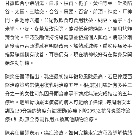
甘露飲合小柴胡湯、白朮、枳實、梔子、黃柏等藥，針灸陷
谷、太衝、三陰交、合谷、肩頸、百會、前頂、神庭、耳神
門、曲池等穴道，並衛教飲食可食用秋葵、納豆、蓮子、小
米粥、小麥、麥茶及玫瑰等，能減低身體燥熱，少食用烤炸
辣食物。平時鼓勵保持情緒健康並發掘個人興趣。病患於兩
周後表示舌頭燙感有明顯改善、燥熱感減輕，肩膀痠痛及手
指緊繃感稍有改善、耳鳴仍有，現在精神較好有在健身房開
始運動訓練。
陳奕任醫師指出，乳癌最初幾年復發風險最高，若已停經西
醫治療策略常使用復乳納治療五年。根據期刊統計有多達三
分之一的女性可能因骨頭痠痛等不適感無法完成指定的五年
療程。遇到骨頭嚴重痠痛的病人可能給予建議1.每周兩次重
訓及150分鐘的適度有氧運動(疼痛下降20%)2.抗發炎藥物治
療3.針灸(無全身副作用)4.換其他藥物治療。
陳奕任醫師表示，癌症治療，如何完整走完療程及紓解情緒