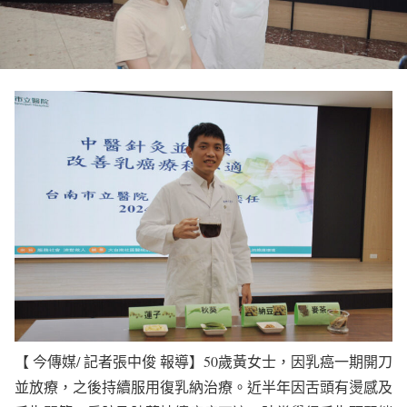
【 今傳媒/ 記者張中俊 報導】50歲黃女士，因乳癌一期開刀
並放療，之後持續服用復乳納治療。近半年因舌頭有燙感及