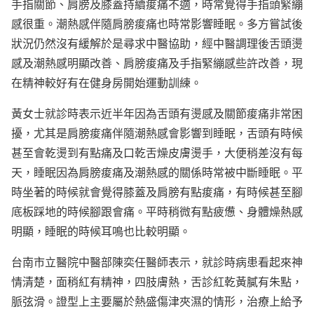
手指關節、肩膀及膝蓋持續痠痛不適，時常覺得手指頭緊繃
感很重。潮熱感伴隨肩膀痠痛也時常影響睡眠。多方嘗試後
狀況仍然沒有緩解於是尋求中醫協助，經中醫調理後舌頭燙
感及潮熱感明顯改善、肩膀痠痛及手指緊繃感些許改善，現
在精神較好有在健身房開始運動訓練。
黃女士就診時表示近半年因為舌頭有燙感及關節痠痛非常困
擾，尤其是肩膀痠痛伴隨潮熱感會影響到睡眠，舌頭有時候
甚至會乾燙到有點痛及口乾舌燥皮膚燙手，大便稍差沒有每
天，睡眠因為肩膀痠痛及潮熱感的關係時常被中斷睡眠。平
時坐著的時候就會覺得膝蓋及肩膀有點痠痛，有時候甚至腳
底板踩地的時候腳跟會痛。平時稍微有點疲憊、身體燥熱感
明顯，睡眠的時候耳鳴也比較明顯。
台南市立醫院中醫部陳奕任醫師表示，就診時病患看起來神
情清楚，面稍紅有精神，四肢膚熱，舌診紅乾黃膩有朱點，
脈弦滑。證型上主要屬於熱盛傷津夾濕的情形，治療上給予