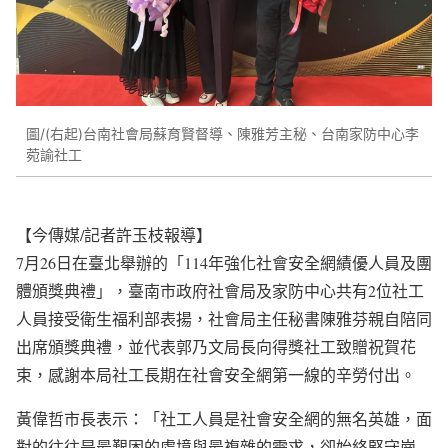
圖/(右起)台南社會局蘇育賢督導、陳雅芳主秘、台南家防中心李
菀諭社工
【今傳媒/記者許玉枝報導】
7月26日在臺北舉辦的「114年強化社會安全網績優人員及團
體頒獎典禮」，臺南市政府社會局及家防中心共有2位社工
人員接受衛生福利部表揚，社會局主任秘書陳雅芬親自陪同
出席頒獎典禮，並代表郭乃文局長向得獎社工致贈祝賀花
束，感謝本局社工長期在社會安全網第一線的辛勞付出。
黃偉哲市長表示：「社工人員是社會安全網的無名英雄，面
對的往往是最艱困的處境與最複雜的需求，卻始終堅守崗