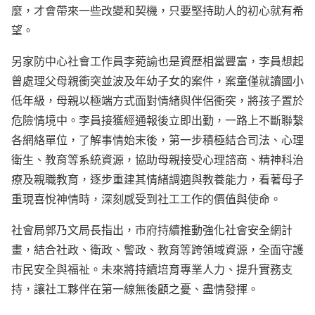
麼，才會帶來一些改變和契機，只要堅持助人的初心就有希
望。
另家防中心社會工作員李菀諭也是資歷相當豐富，李員想起
曾處理父母親衝突並波及年幼子女的案件，案童僅就讀國小
低年級，母親以極端方式面對情緒與伴侶衝突，將孩子置於
危險情境中。李員接獲經通報後立即出勤，一路上不斷聯繫
各網絡單位，了解事情始末後，第一步積極結合司法、心理
衛生、教育等系統資源，協助母親接受心理諮商、精神科治
療及親職教育，逐步重建其情緒調適與教養能力，看著母子
重現喜悅神情時，深刻感受到社工工作的價值與使命。
社會局郭乃文局長指出，市府持續推動強化社會安全網計
畫，結合社政、衛政、警政、教育等跨領域資源，全面守護
市民安全與福祉。未來將持續培育專業人力、提升實務支
持，讓社工夥伴在第一線無後顧之憂、盡情發揮。