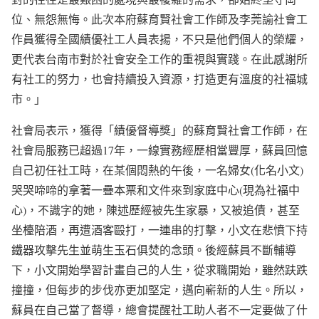
位、無怨無悔。此次本府蘇育賢社會工作師及李莞諭社會工
作員獲得全國績優社工人員表揚，不只是他們個人的榮耀，
更代表台南市對於社會安全工作的重視與實踐。在此感謝所
有社工的努力，也會持續投入資源，打造更有溫度的社福城
市。」
社會局表示，獲得「績優督導獎」的蘇育賢社會工作師，在
社會局服務已超過17年，一線實務經歷相當豐厚，蘇員回憶
自己初任社工時，在某個悶熱的午後，一名婦女(化名小文)
哭哭啼啼的拿著一疊本票和文件來到家庭中心(現為社福中
心)，不識字的她，陳述歷經被先生家暴，又被追債，甚至
坐檯陪酒，再遭酒客毆打，一連串的打擊，小文在悲憤下持
鐵器攻擊先生並萌生玉石俱焚的念頭。後經蘇員不斷輔導
下，小文開始學習計畫自己的人生，從求職開始，雖然趺跌
撞撞，但每步的步伐亦更加堅定，邁向嶄新的人生。所以，
蘇員在自己當了督導，總會提醒社工助人者不一定要做了什