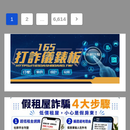
文
1
2
...
6,614
章
分
頁