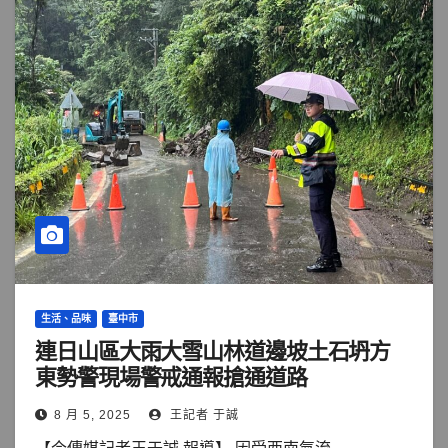
生活、品味
臺中市
連日山區大雨大雪山林道邊坡土石坍方
東勢警現場警戒通報搶通道路
8 月 5, 2025
王記者 于誠