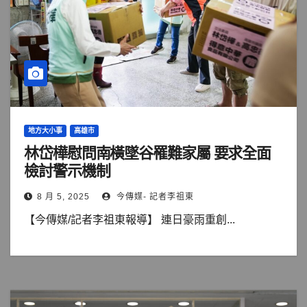
地方大小事
高雄市
林岱樺慰問南橫墜谷罹難家屬 要求全面
檢討警示機制
8 月 5, 2025
今傳媒- 記者李祖東
【今傳媒/記者李祖東報導】 連日豪雨重創...