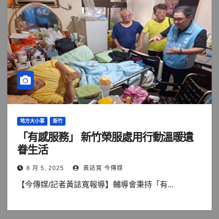
地方大小事
新竹
「有感服務」 新竹榮服處用行動溫暖遺
眷生活
8 月 5, 2025
黃誌寬 今傳媒
【今傳媒/記者黃誌寬報導】輔導會秉持「有...