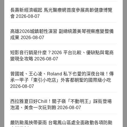
長壽新經濟崛起 馬光醫療網首度參展高齡健康博覽
會
2026-08-07
高雄2026城鎮韌性演習 副總統蕭美琴視察應變整備
成果
2026-08-07
短影音行銷是什麼？2026 平台比較、優缺點與電商
變現全攻略
2026-08-07
曾國城、王心凌、Roland 私下也愛的深夜台味！傳
承一甲子「東引小吃店」外客都朝聖的國際級小吃
2026-08-07
西拉雅夏日好Chill！關子嶺「不動明王」踩街登場
泡湯、美食一次玩到飽
2026-08-07
嚴防颱風挾帶豪雨 台電鳳山區處全面啟動各項防颱