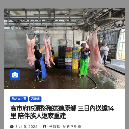
地方大小事
高雄市
高市府15頭整豬送進原鄉 三日內送達14
里 陪伴族人返家重建
8 月 5, 2025
今傳媒- 記者李祖東