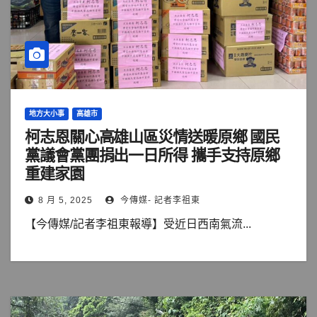
地方大小事
高雄市
柯志恩關心高雄山區災情送暖原鄉 國民
黨議會黨團捐出一日所得 攜手支持原鄉
重建家園
8 月 5, 2025
今傳媒- 記者李祖東
【今傳媒/記者李祖東報導】受近日西南氣流...