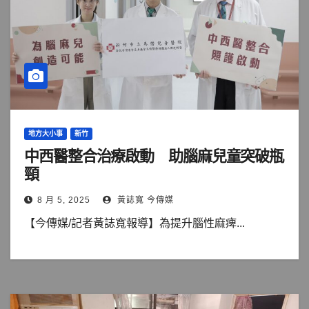
地方大小事
新竹
中西醫整合治療啟動 助腦麻兒童突破瓶
頸
8 月 5, 2025
黃誌寬 今傳媒
【今傳媒/記者黃誌寬報導】為提升腦性麻痺...