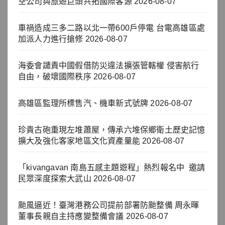
空公司與旅遊巨頭共拓國際客源
2026-08-07
車禍造成三多二路以北一帶600戶停電 台電高雄區處
加派人力進行搶修
2026-08-07
海委會譴責中國假借防災違法擴張管轄權 侵害航行
自由，破壞國際秩序
2026-08-07
高雄區監理所標售汽、機車新式號牌
2026-08-07
珍貴古砲重現左堆蕭屋，傳承六堆保鄉衛土歷史記憶
擴大及強化客家地區文化資產量能
2026-08-07
「kivangavan 南島五感主題遊程」熱烈報名中 邀請
民眾深度探索大武山
2026-08-07
颱風逼近！臺灣港務公司提前部署防颱整備 周永暉
董事長親自主持應變整備會議
2026-08-07