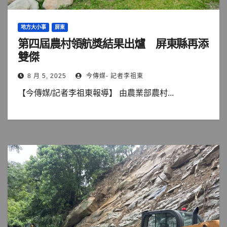
地方大小事
屏東
第四屆農村領航獎結果出爐 屏東縣再添
雙傑
8 月 5, 2025
今傳媒- 記者李祖東
【今傳媒/記者李祖東報導】 由農業部農村...