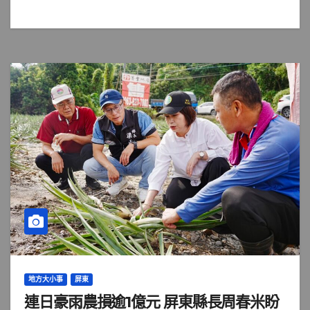
地方大小事
屏東
連日豪雨農損逾1億元 屏東縣長周春米盼