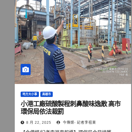
地方大小事
高雄市
小港工廠硫酸製程刺鼻酸味逸散 高市
環保局依法裁罰
8 月 22, 2025
今傳媒- 記者李祖東