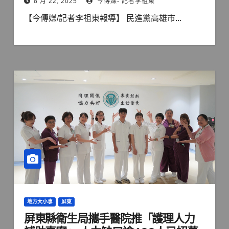
8 月 22, 2025
今傳媒- 記者李祖東
【今傳媒/記者李祖東報導】 民進黨高雄市...
地方大小事
屏東
屏東縣衛生局攜手醫院推「護理人力