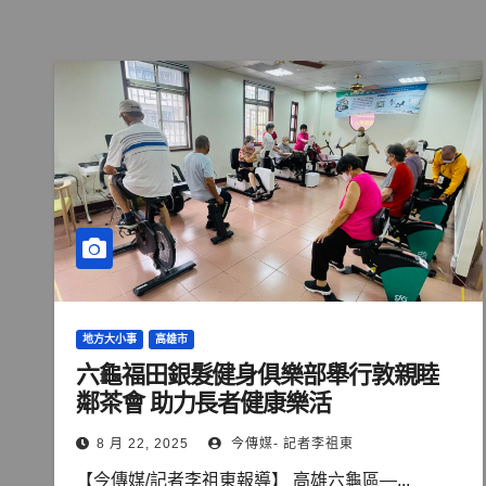
地方大小事
高雄市
六龜福田銀髮健身俱樂部舉行敦親睦
鄰茶會 助力長者健康樂活
8 月 22, 2025
今傳媒- 記者李祖東
【今傳媒/記者李祖東報導】 高雄六龜區—...