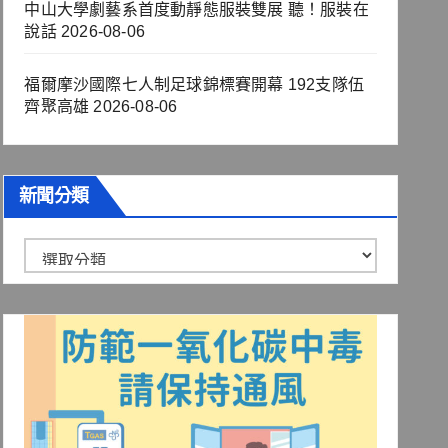
中山大學劇藝系首度動靜態服裝雙展 聽！服裝在
說話
2026-08-06
福爾摩沙國際七人制足球錦標賽開幕 192支隊伍
齊聚高雄
2026-08-06
新聞分類
新
聞
分
類