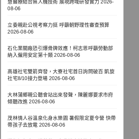
慧醫療結合無人機技術 展現跨域研發實力
2026-
08-06
立委親赴公視考察力挺 呼籲朝野理性審查預算
2026-08-06
石化業關廠恐引爆骨牌效應！柯志恩呼籲勞動部
納入僱用安定第十類
2026-08-06
高雄社宅雙箭齊發，大寮社宅首日詢問破百 凱旋
社宅8/10接力登場
2026-08-06
大林蒲鄉親公聽會站出來發聲，陳麗娜要求市府
傾聽改進
2026-08-06
茂林情人谷溫泉化身水樂園 暑假限定夏令營 快帶
帶孩子去放電
2026-08-06