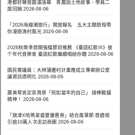
港都好聲音圓滿落幕 青農說土地故事、學員二
度回鍋
2026-08-06
「2026海線潮旅行」開放報名 五大主題遊程帶
你漫遊漁村風光
2026-08-06
2026秋樂季首開強檔節目推薦 《臺語紅歌Ⅲ》彼
个年代音樂會 臺語紅歌繼續唱給你聽
2026-08-06
國民黨議員：大林蒲遷村計畫應成立專案辦公室
讓資訊透明化
2026-08-06
蕭美琴肯定梁育慈「宛如當年的自己」 接棒戰貓
精神！
2026-08-06
「旗津X哈瑪星盛夏優惠券」結合風箏節 首週吸
引逾10萬人次走訪商圈
2026-08-06