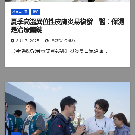
地方大小事
新竹
夏季高溫異位性皮膚炎易復發 醫：保濕
是治療關鍵
8 月 7, 2025
黃誌寬 今傳媒
【今傳媒/記者黃誌寬報導】炎炎夏日氣溫節...