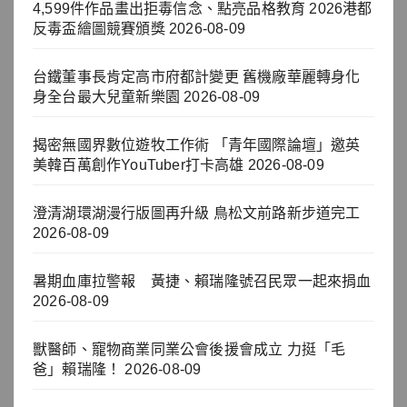
4,599件作品畫出拒毒信念、點亮品格教育 2026港都
反毒盃繪圖競賽頒獎
2026-08-09
台鐵董事長肯定高市府都計變更 舊機廠華麗轉身化
身全台最大兒童新樂園
2026-08-09
揭密無國界數位遊牧工作術 「青年國際論壇」邀英
美韓百萬創作YouTuber打卡高雄
2026-08-09
澄清湖環湖漫行版圖再升級 鳥松文前路新步道完工
2026-08-09
暑期血庫拉警報 黃捷、賴瑞隆號召民眾一起來捐血
2026-08-09
獸醫師、寵物商業同業公會後援會成立 力挺「毛
爸」賴瑞隆！
2026-08-09