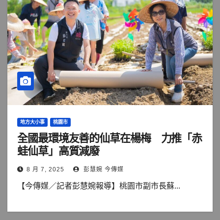
地方大小事
桃園市
全國最環境友善的仙草在楊梅 力推「赤
蛙仙草」高質減廢
8 月 7, 2025
彭慧婉 今傳媒
【今傳媒／記者彭慧婉報導】桃園市副市長蘇...