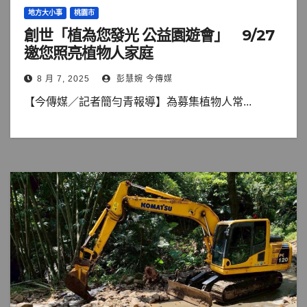
地方大小事
桃園市
創世「植為您發光 公益園遊會」 9/27
邀您照亮植物人家庭
8 月 7, 2025
彭慧婉 今傳媒
【今傳媒／記者簡勻青報導】為募集植物人常...