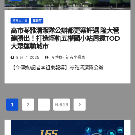
地方大小事
高雄市
高市苓雅清潔隊公辦都更案評選 隆大營
建勝出！打造輕軌五權國小站周邊TOD
大眾運輸城市
8 月 7, 2025
今傳媒- 記者李祖東
【今傳媒/記者李祖東報導】苓雅清潔隊公辦...
文
1
2
...
6,619
章
分