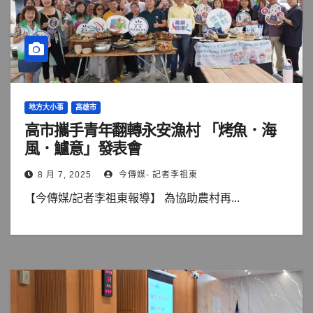
地方大小事
高雄市
高市攜手青年翻轉永安漁村 「烤魚．海
風．鱸意」發表會
8 月 7, 2025
今傳媒- 記者李祖東
【今傳媒/記者李祖東報導】 為協助農村再...