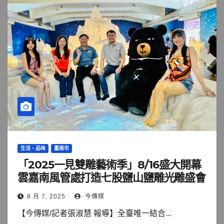
生活、品味
臺南市
「2025一見雙雕藝術季」8/16盛大開幕
雲嘉南風管處打造七股鹽山鹽雕光雕盛會
8 月 7, 2025
今傳媒
【今傳媒/記者張淑慧 報導】全臺唯一結合...