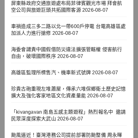
屏東縣政府交通旅遊處布局菲律賓觀光市場 拜會航
空公司與旅遊巨頭共拓國際客源
2026-08-07
車禍造成三多二路以北一帶600戶停電 台電高雄區處
加派人力進行搶修
2026-08-07
海委會譴責中國假借防災違法擴張管轄權 侵害航行
自由，破壞國際秩序
2026-08-07
高雄區監理所標售汽、機車新式號牌
2026-08-07
珍貴古砲重現左堆蕭屋，傳承六堆保鄉衛土歷史記憶
擴大及強化客家地區文化資產量能
2026-08-07
「kivangavan 南島五感主題遊程」熱烈報名中 邀請
民眾深度探索大武山
2026-08-07
颱風逼近！臺灣港務公司提前部署防颱整備 周永暉