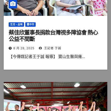
生活、品味
臺中市
蔡佳欣董事長捐款台灣視多障協會 熱心
公益不間斷
8 月 28, 2025
王記者 于誠
【今傳媒記者王于誠 報導】 寶山生醫與雍...