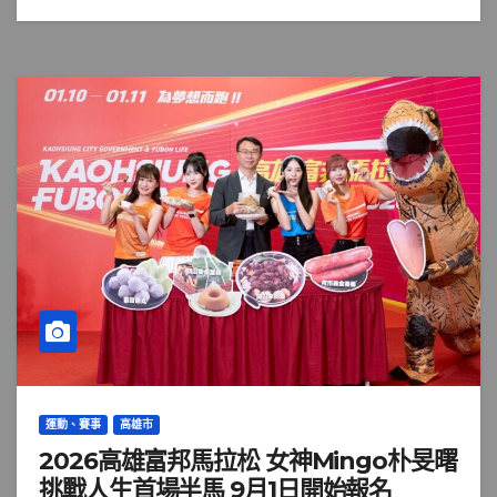
運動、賽事
高雄市
2026高雄富邦馬拉松 女神Mingo朴旻曙
挑戰人生首場半馬 9月1日開始報名