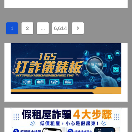
文
1
2
...
6,614
章
分
頁