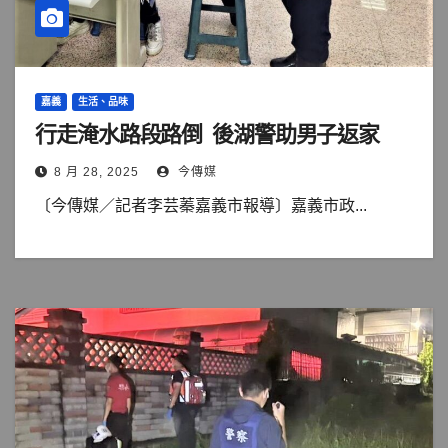
嘉義
生活、品味
行走淹水路段路倒 後湖警助男子返家
8 月 28, 2025
今傳媒
〔今傳媒／記者李芸蓁嘉義市報導〕嘉義市政...