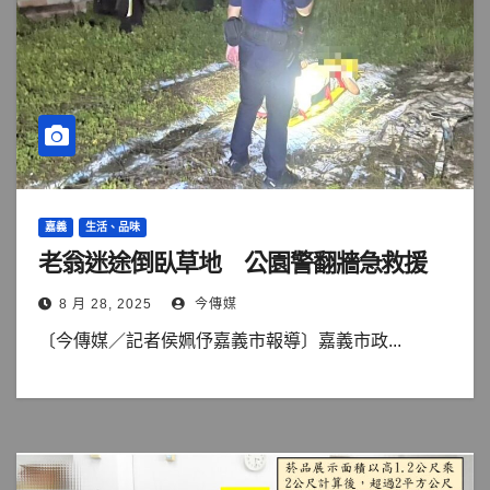
嘉義
生活、品味
老翁迷途倒臥草地 公園警翻牆急救援
8 月 28, 2025
今傳媒
〔今傳媒／記者侯姵伃嘉義市報導〕嘉義市政...