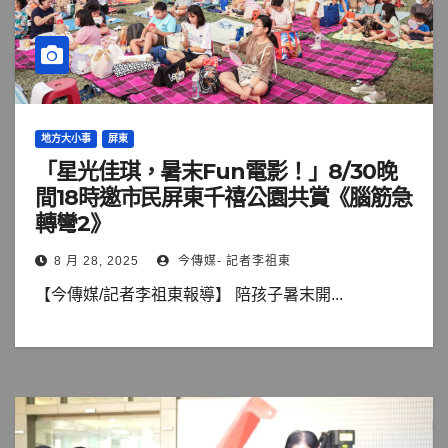
地方大小事
屏東
「星光佳琪，暑末Fun電影！」8/30晚
間18時邀市民屏東千禧公園共賞《腦筋急
轉彎2》
8 月 28, 2025
今傳媒- 記者李祖東
【今傳媒/記者李祖東報導】 陪孩子暑末開...