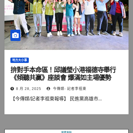
地方大小事
拚對手本命區！邱議瑩小港福德寺舉行
《傾聽共贏》座談會 爆滿如主場優勢
8 月 28, 2025
今傳媒- 記者李祖東
【今傳媒/記者李祖東報導】 民進黨高雄市...