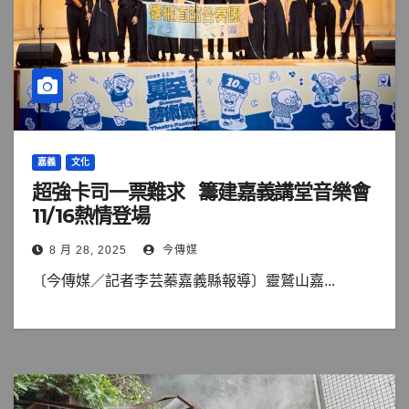
嘉義
文化
超強卡司一票難求 籌建嘉義講堂音樂會
11/16熱情登場
8 月 28, 2025
今傳媒
〔今傳媒／記者李芸蓁嘉義縣報導〕靈鷲山嘉...