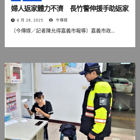
婦人返家體力不濟 長竹警伸援手助返家
8 月 28, 2025
今傳媒
〔今傳媒／記者陳允得嘉義市報導〕嘉義市政...