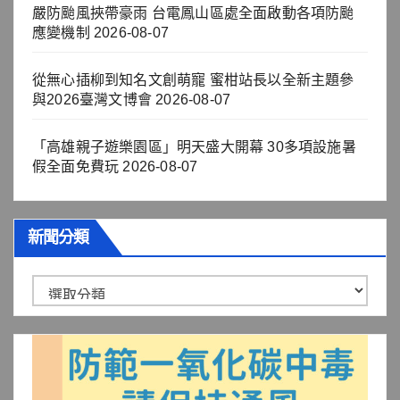
嚴防颱風挾帶豪雨 台電鳳山區處全面啟動各項防颱
應變機制
2026-08-07
從無心插柳到知名文創萌寵 蜜柑站長以全新主題參
與2026臺灣文博會
2026-08-07
「高雄親子遊樂園區」明天盛大開幕 30多項設施暑
假全面免費玩
2026-08-07
新聞分類
新
聞
分
類