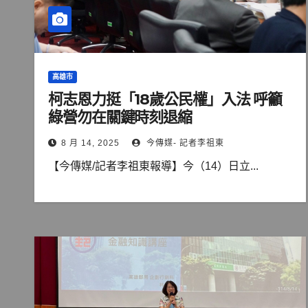
高雄市
柯志恩力挺「18歲公民權」入法 呼籲
綠營勿在關鍵時刻退縮
8 月 14, 2025
今傳媒- 記者李祖東
【今傳媒/記者李祖東報導】今（14）日立...