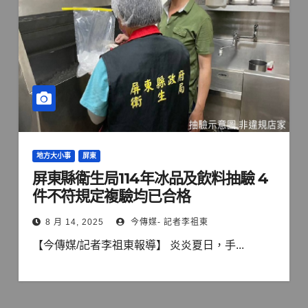
地方大小事
屏東
屏東縣衛生局114年冰品及飲料抽驗 4
件不符規定複驗均已合格
8 月 14, 2025
今傳媒- 記者李祖東
【今傳媒/記者李祖東報導】 炎炎夏日，手...