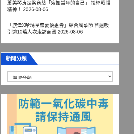
蕭美琴肯定梁育慈「宛如當年的自己」 接棒戰貓
精神！
2026-08-06
「旗津X哈瑪星盛夏優惠券」結合風箏節 首週吸
引逾10萬人次走訪商圈
2026-08-06
新聞分類
新
聞
分
類