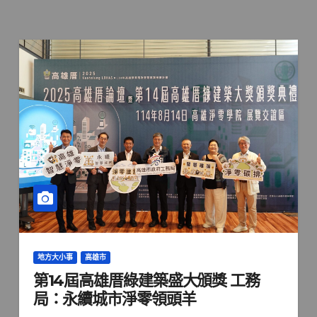
地方大小事
高雄市
第14屆高雄厝綠建築盛大頒獎 工務
局：永續城市淨零領頭羊