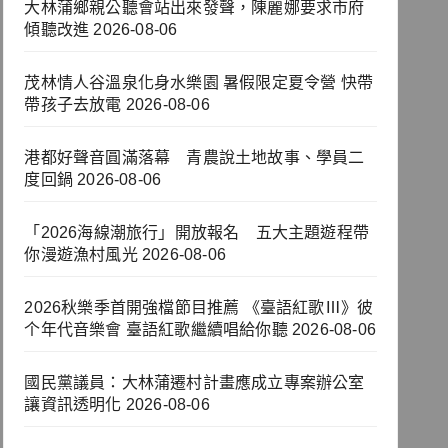
大林蒲鄉親公聽會站出來發聲，陳麗娜要求市府
傾聽改進
2026-08-06
茂林情人谷溫泉化身水樂園 暑假限定夏令營 快帶
帶孩子去放電
2026-08-06
港都好聲音圓滿落幕 青農說土地故事、學員二
度回鍋
2026-08-06
「2026海線潮旅行」開放報名 五大主題遊程帶
你漫遊漁村風光
2026-08-06
2026秋樂季首開強檔節目推薦 《臺語紅歌Ⅲ》彼
个年代音樂會 臺語紅歌繼續唱給你聽
2026-08-06
國民黨議員：大林蒲遷村計畫應成立專案辦公室
讓資訊透明化
2026-08-06