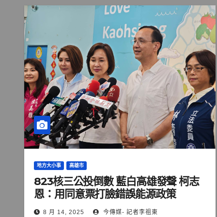
地方大小事
高雄市
823核三公投倒數 藍白高雄發聲 柯志
恩：用同意票打臉錯誤能源政策
8 月 14, 2025
今傳媒- 記者李祖東