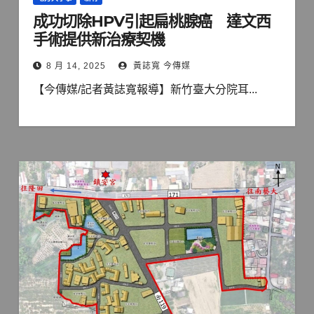
成功切除HPV引起扁桃腺癌 達文西
手術提供新治療契機
8 月 14, 2025
黃誌寬 今傳媒
【今傳媒/記者黃誌寬報導】新竹臺大分院耳...