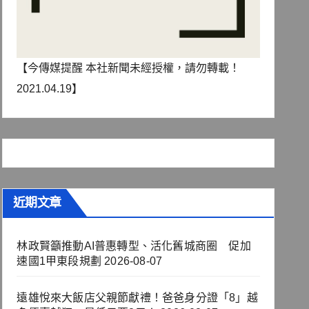
【今傳媒提醒 本社新聞未經授權，請勿轉載！
2021.04.19】
近期文章
林政賢籲推動AI普惠轉型、活化舊城商圈 促加
速國1甲東段規劃
2026-08-07
遠雄悅來大飯店父親節獻禮！爸爸身分證「8」越