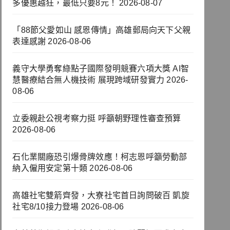
多優惠越狂，最低只要8元！
2026-08-07
「88節父愛如山 感恩傳情」高雄郵局向天下父親
表達感謝
2026-08-06
義守大學勇奪綠點子國際發明競賽六項大獎 AI智
慧醫療結合無人機技術 展現跨域研發實力
2026-
08-06
立委親赴公視考察力挺 呼籲朝野理性審查預算
2026-08-06
石化業關廠恐引爆骨牌效應！柯志恩呼籲勞動部
納入僱用安定第十類
2026-08-06
高雄社宅雙箭齊發，大寮社宅首日詢問破百 凱旋
社宅8/10接力登場
2026-08-06