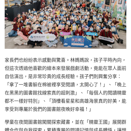
家長們也紛紛表示感動與驚喜。林媽媽說，孩子平時內向，
但這次透過他喜歡的繪本來發展戲劇活動，竟能在眾人面前
自信演出，是非常珍貴的成長經驗。孩子們則興奮分享：
「拿了一堆書躲在棉被裡享受閱讀，太開心了！」、「晚上
在黑黑的圖書館找線索真的超刺激」、「每個人的閱讀精靈
都不一樣好特別」、「頂樓看星星和高雄海景真的好美，能
享受到專屬於我們的圖書館夜晚好幸福！」
學童在夜間圖書館闖關探索藏書，並在「精靈王國」展開群
體合作與自我探索，累積專屬的閱讀記憶與成長體悟，讓想