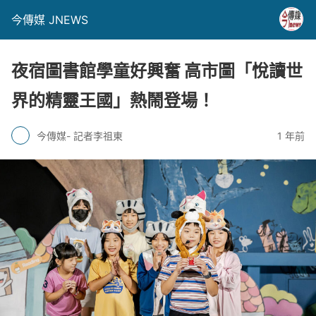
今傳媒 JNEWS
夜宿圖書館學童好興奮 高市圖「悅讀世
界的精靈王國」熱鬧登場！
今傳媒- 記者李祖東
1 年前