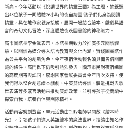
新高。今年活動以《悅讀世界的精靈王國》為主題，抽籤選
出48位孩子一同體驗26小時的夜宿總圖!孩子們化身為閱讀
精靈，與在地作家親身接觸，展開一場結合繪本、戲劇與語
言的奇幻文化冒險，深度體驗夜晚圖書館的神秘魅力。
高市圖館長李金鴦表示，本館長期致力於推廣多元閱讀體
驗，以閱讀為媒介導入語言教育與文化內涵，實踐圖書館作
為公共平台的創新角色。今年夜宿活動報名須具備曾借閱館
藏的條件，高門檻下仍吸引熱烈參與，顯示市民對夜宿總圖
的高度期待與認同。感謝國家發展委員會今年再次支持，使
我們得以整合創意繪本戲劇、中英雙語導讀、體能挑戰與歌
舞表演等多感官活動來推動雙語政策，並引導孩子從閱讀中
探索自我，培養自信與團隊精神。
活動內容規劃豐富，單元活動由Tiffy老師以開啟《繪本時
光》，引領孩子們進入英語繪本的魔法世界。接續由知名作
家陳致元親自分享《小魚散步》創作歷程，揭露從靈感發想