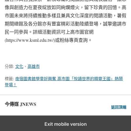
像與創造力在夏夜綻放如同絢爛煙火，留下珍貴的回憶。高
市圖未來將持續推動多樣且兼具文化深度的閱讀活動，暑假
期間總館及各分館亦有豐富精彩活動陸續登場，誠摯邀請市
民一同參與。詳細活動資訊可上高市圖官網
(https://www.ksml.edu.tw/)或粉絲專頁查詢。
分類:
文化
、
高雄市
標籤:
夜宿圖書館學童好興奮 高市圖「悅讀世界的精靈王國」熱鬧
登場！
今傳媒 JNEWS
返回頂端
Exit mobile version