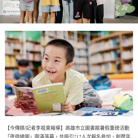
【今傳媒/記者李祖東報導】高雄市立圖書館暑假重磅活動
「夜宿總圖」圓滿落幕，共吸引212人次報名參加，創歷年