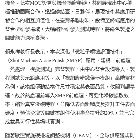
機台。此次MOU簽署與機台捐贈舉辦，共同展現出中心積
極推動國際合作，透過鏈結臺、日夥伴，展現技術與應用研
發合作的相互加值性，在臺灣串聯材料、設備至終端應用的
整合型研發場域，大幅縮短研發與測試時程，將綠色製造之
關鍵能力深植臺灣。
賴永祥執行長表示，本次深化「微粒子噴拋處理技術」
（Shot Machine A.one Polish ,SMAP）應用，建構「前處理
—熱處理—模擬測試」完整製程。由中心整合設備導入、製
程測試與示範應用等。以「視網膜辨識儀器模組」高階醫材
為例，該模組傳動結構件尺寸穩定與表面品質，攸關判讀準
確。故於熱處理前導入SMAP前處理，可強化滲碳擴散效
率、縮短真空滲碳時程，並降低表面粗糙度及提升工件表面
硬度，預估滑塊等關鍵零組件使用壽命提升約20%，並已完
成載具可行性與場域實測。
隨著歐盟實施碳邊境調整機制（CBAM），全球供應鏈規則