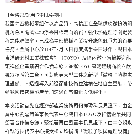
【今傳媒/記者李祖東報導】
我國精密機械零組件以高品質、高精度在全球供應鏈扮演關
鍵角色。隨著2050淨零目標走向落實，強化熱處理等關鍵製
程之能源效率，已成為精密機械產業提升綠色競爭力的首要
任務。金屬中心於114年8月19日再度攜手臺日夥伴，與日本
東洋研磨材工業株式會社（TOYO）及國內微小齒輪製造龍
頭祥儀企業簽署合作備忘錄，並獲TOYO臺灣經銷商松立欣
機器捐贈第二台，可對應更大型工件之新型「微粒子噴拋處
理設備」。透過導入前瞻節能技術並建構在地自主量能，帶
動我國精密機械產業加速邁向高值化與低碳化。
本次活動首先在經濟部產業技術司何祥瑋科長見證下，由金
屬中心劉嘉茹董事長代表中心與日本TOYO及祥儀企業共同
簽署合作備忘錄，緊接著再由劉董事長見證下，由中心賴永
祥執行長代表中心接受松立欣捐贈「微粒子噴拋處理設備」