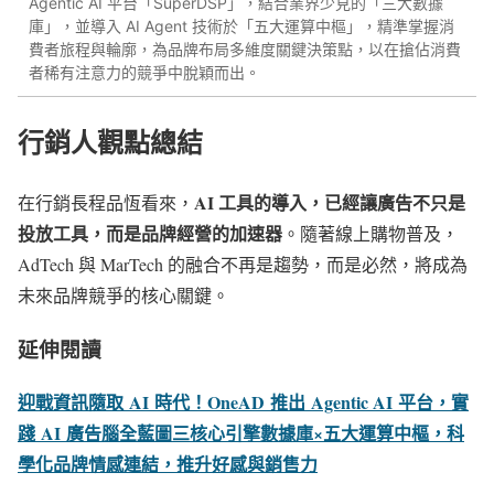
Agentic AI 平台「SuperDSP」，結合業界少見的「三大數據
庫」，並導入 AI Agent 技術於「五大運算中樞」，精準掌握消
費者旅程與輪廓，為品牌布局多維度關鍵決策點，以在搶佔消費
者稀有注意力的競爭中脫穎而出。
行銷人觀點總結
AI 工具的導入，已經讓廣告不只是
在行銷長程品恆看來，
投放工具，而是品牌經營的加速器
。隨著線上購物普及，
AdTech 與 MarTech 的融合不再是趨勢，而是必然，將成為
未來品牌競爭的核心關鍵。
延伸閱讀
迎戰資訊隨取
AI
時代！
OneAD
推出
Agentic AI
平台，實
踐
AI
廣告腦全藍圖
三核心引擎數據庫×五大運算中樞，科
學化品牌情感連結，推升好感與銷售力